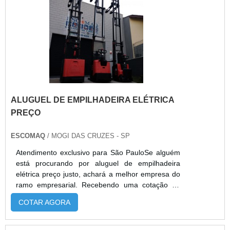
manobrabilidade e baixo custo operacional, sendo
ideais para paletização intermitente, apoio
produtivo e movimentações pontuais em
ambientes como armazéns, depósitos e
comércios. A Alphaquip, distribuidora autorizada
Paletrans, disponibiliza pronta-entrega,
consultoria técnica, suporte local especializado,
condições comerciais flexíveis e pós-venda ativo,
garantindo confiabilidade e performance contínua
ALUGUEL DE EMPILHADEIRA ELÉTRICA
nas operações.
PREÇO
ESCOMAQ
/ MOGI DAS CRUZES - SP
Atendimento exclusivo para São PauloSe alguém
está procurando por aluguel de empilhadeira
elétrica preço justo, achará a melhor empresa do
ramo empresarial. Recebendo uma cotação na
empresa mais qualificada do mercado e
COTAR AGORA
descobrindo a sofisticação, qualidade e preço
justo em um só lugar.Quando o tema é aluguel de
empilhadeira elétrica preço, com a melhor mão de