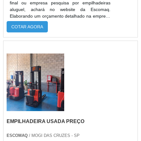
final ou empresa pesquisa por empilhadeiras
aluguel, achará no website da Escomaq.
Elaborando um orçamento detalhado na empresa
mais qualificada do mercado e encontrando a
COTAR AGORA
melhor referência em qualidade.Quando a
questão é empilhadeiras aluguel, com os
profissionais especializados da Escomaq atingirá
eficiência com comprometimento com os
resultados dos clientes.MAIS DETALHES SOBRE
EMPILHAD...
EMPILHADEIRA USADA PREÇO
ESCOMAQ
/ MOGI DAS CRUZES - SP