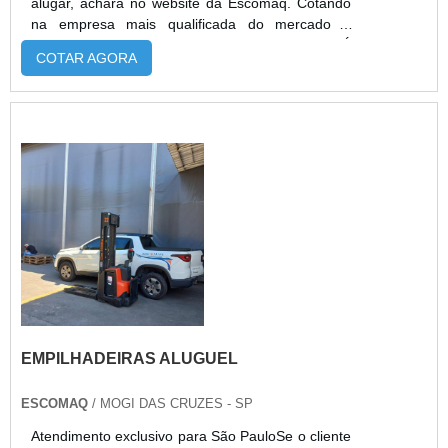
alugar, achará no website da Escomaq. Cotando
na empresa mais qualificada do mercado e
achando a melhor referência em qualidade.É
COTAR AGORA
importante lembrar que o serviço deve sempre
ser prestado por empresas especializadas no
segmento. Esse tipo de cuidado ajuda a garantir a
qualidade e assertividade do serviço, além de
evitar prejuízos com imprev...
EMPILHADEIRAS ALUGUEL
ESCOMAQ
/ MOGI DAS CRUZES - SP
Atendimento exclusivo para São PauloSe o cliente