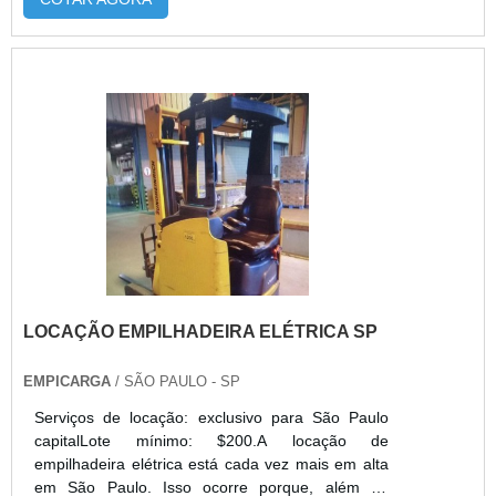
contrabalançadas Clark totalmente revisadas,
com peças originais, garantia e suporte técnico.
São ideais para empresas com uso pontual, frota
reserva, obras temporárias ou operações de
baixa rotatividade. Além do excelente custo-
benefício, garantem disponibilidade rápida,
confiabilidade e sustentabilidade ao reaproveitar
equipamentos. Com atendimento técnico
especializado e condições comerciais flexíveis, a
Alphaquip entrega soluções econômicas e
seguras para movimentação de cargas.
LOCAÇÃO EMPILHADEIRA ELÉTRICA SP
EMPICARGA
/ SÃO PAULO - SP
Serviços de locação: exclusivo para São Paulo
capitalLote mínimo: $200.A locação de
empilhadeira elétrica está cada vez mais em alta
em São Paulo. Isso ocorre porque, além de