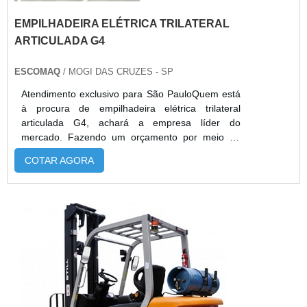
EMPILHADEIRA ELÉTRICA TRILATERAL
ARTICULADA G4
ESCOMAQ
/ MOGI DAS CRUZES - SP
Atendimento exclusivo para São PauloQuem está
à procura de empilhadeira elétrica trilateral
articulada G4, achará a empresa líder do
mercado. Fazendo um orçamento por meio da
própria empresa e achando a melhor em
COTAR AGORA
qualidade e custo benefício.DETALHES SOBRE
EMPILHADEIRA ELÉTRICA TRILATERAL
ARTICULADA G4Se alguém procurar por
empilhadeira elétrica trilateral articulada G4 em
uma empresa segura, descobre o site da
Escomaq. Com grande expres...