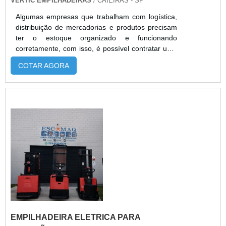
VERTIC EMPILHADEIRAS
/ CAIEIRAS - SP
Algumas empresas que trabalham com logística,
distribuição de mercadorias e produtos precisam
ter o estoque organizado e funcionando
corretamente, com isso, é possível contratar uma
locação empilhadeira elétrica retrátil. E somente
COTAR AGORA
assim o fluxo de operações poderá ser medido
com eficiência, para realizar serviços mais
automatizados.As vantagens no uso deste
equipamentoA locação empilhadeira retrátil é
recomendada para empresas que dese...
EMPILHADEIRA ELETRICA PARA