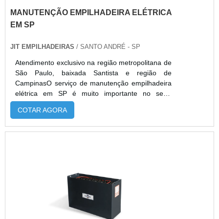
MANUTENÇÃO EMPILHADEIRA ELÉTRICA
EM SP
JIT EMPILHADEIRAS
/ SANTO ANDRÉ - SP
Atendimento exclusivo na região metropolitana de
São Paulo, baixada Santista e região de
CampinasO serviço de manutenção empilhadeira
elétrica em SP é muito importante no setor
industrial, uma vez que as empilhadeiras são
COTAR AGORA
utilizada em longos períodos de operações
diárias, e se desgastam com o tempo.Sendo
assim, a manutenção serve para que o produto
tenha condições de continuar atuando com alta
performance e segurança.O serviço de
manutenção em empilhadeira é responsável por
garantir que o equipamento não cause problemas
durante o uso no futuro. Dessa forma, durante o
serviço, é realizada a verificação das das peças
de forma que estejam em bom estado.Saiba quais
os benefícios do serviço de manutenção Evita