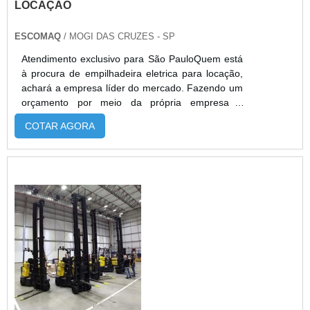
LOCAÇÃO
ESCOMAQ
/ MOGI DAS CRUZES - SP
Atendimento exclusivo para São PauloQuem está
à procura de empilhadeira eletrica para locação,
achará a empresa líder do mercado. Fazendo um
orçamento por meio da própria empresa e
achando a melhor em qualidade e custo
COTAR AGORA
benefício. Quando o tema é empilhadeira eletrica
para locação, com a Escomaq conseguirá
proteção com aumento da produtividade.MAIS
SOBRE EMPILHADEIRA ELETRICA PARA
LOCAÇÃOHá muitas maneiras eficientes de
demonstrar compet...