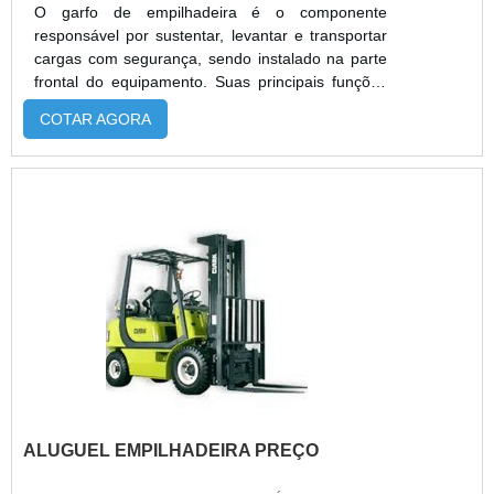
O garfo de empilhadeira é o componente
responsável por sustentar, levantar e transportar
cargas com segurança, sendo instalado na parte
frontal do equipamento. Suas principais funções
incluem elevar, abaixar e movimentar materiais
COTAR AGORA
em armazéns, fábricas ou centros logísticos.
Existem diversos tipos, como garfos padrão,
reforçados, ajustáveis e especiais, com
capacidades que variam de 1.000 kg a mais de
5.000 kg. Alugar garfos oferece flexibilidade,
redução de custos, agilidade na troca e acesso a
modelos atualizados, ideais para operações
temporárias ou variadas. A Alphaquip disponibiliza
diferentes medidas, equipamentos revisados,
suporte técnico e entrega rápida para garantir
eficiência e segurança nas operações.
ALUGUEL EMPILHADEIRA PREÇO