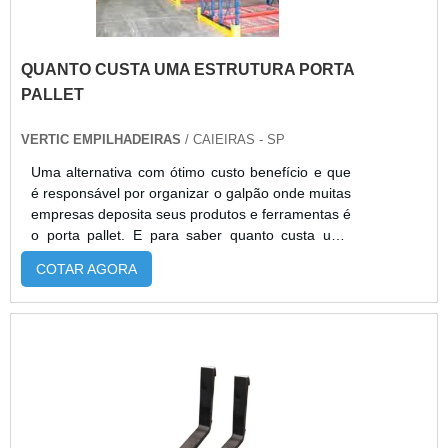
QUANTO CUSTA UMA ESTRUTURA PORTA
PALLET
VERTIC EMPILHADEIRAS
/ CAIEIRAS - SP
Uma alternativa com ótimo custo benefício e que
é responsável por organizar o galpão onde muitas
empresas deposita seus produtos e ferramentas é
o porta pallet. E para saber quanto custa uma
estrutura porta pallet é necessário que seja feita
COTAR AGORA
uma ampla pesquisa de mercado. O porta pallet
além de organizar o local, dá uma segurança
maior para todos que frequentarem o local que
esse está instalado. Os benefícios deste
equipamento Grande durabilidade;Maior
sustentação; Baixo custo de manutenção.A
estrutura fornece apoio necessário para o
empilhamento de produtos em alturas maiores do
que seria possível se os pallets com produtos