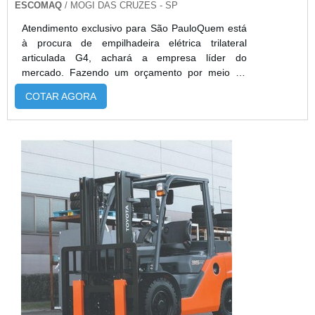
ESCOMAQ
/ MOGI DAS CRUZES - SP
Atendimento exclusivo para São PauloQuem está
à procura de empilhadeira elétrica trilateral
articulada G4, achará a empresa líder do
mercado. Fazendo um orçamento por meio da
própria empresa e achando a melhor em
COTAR AGORA
qualidade e custo benefício.DETALHES SOBRE
EMPILHADEIRA ELÉTRICA TRILATERAL
ARTICULADA G4Se alguém procurar por
empilhadeira elétrica trilateral articulada G4 em
uma empresa segura, descobre o site da
Escomaq. Com grande expres...