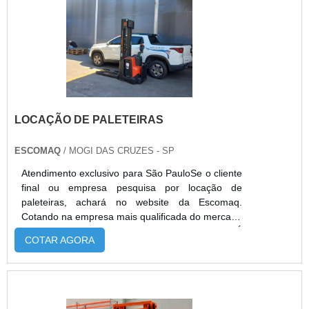
modelos atualizados, ideais para operações
temporárias ou variadas. A Alphaquip disponibiliza
diferentes medidas, equipamentos revisados,
suporte técnico e entrega rápida para garantir
eficiência e segurança nas operações.
LOCAÇÃO DE PALETEIRAS
ESCOMAQ
/ MOGI DAS CRUZES - SP
Atendimento exclusivo para São PauloSe o cliente
final ou empresa pesquisa por locação de
paleteiras, achará no website da Escomaq.
Cotando na empresa mais qualificada do mercado
e achando a melhor referência em qualidade.É
COTAR AGORA
importante lembrar que o serviço deve sempre
ser prestado por empresas especializadas no
segmento. Esse tipo de cuidado ajuda a garantir a
qualidade e assertividade do serviço, além de
evitar prejuízos com imprevistos e execuções mal