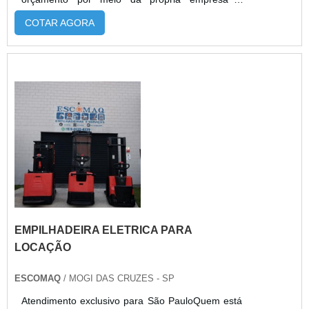
achando a melhor em qualidade e custo
COTAR AGORA
benefício.Quando a busca é por empilhadeira
elétrica usada, com os melhores profissionais da
Escomaq irá encontrar precisão com
comprometimento com os resultados dos
clientes.MAIS INFORMAÇÕES SOBRE
EMPILHADEIRA ELÉTRICA US...
EMPILHADEIRA ELETRICA PARA
LOCAÇÃO
ESCOMAQ
/ MOGI DAS CRUZES - SP
Atendimento exclusivo para São PauloQuem está