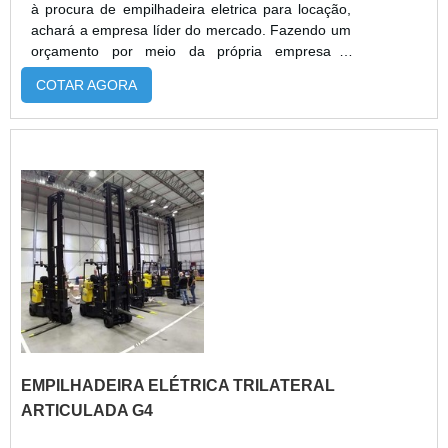
à procura de empilhadeira eletrica para locação,
achará a empresa líder do mercado. Fazendo um
orçamento por meio da própria empresa e
achando a melhor em qualidade e custo
COTAR AGORA
benefício. Quando o tema é empilhadeira eletrica
para locação, com a Escomaq conseguirá
proteção com aumento da produtividade.MAIS
SOBRE EMPILHADEIRA ELETRICA PARA
LOCAÇÃOHá muitas maneiras eficientes de
demonstrar compet...
EMPILHADEIRA ELÉTRICA TRILATERAL
ARTICULADA G4