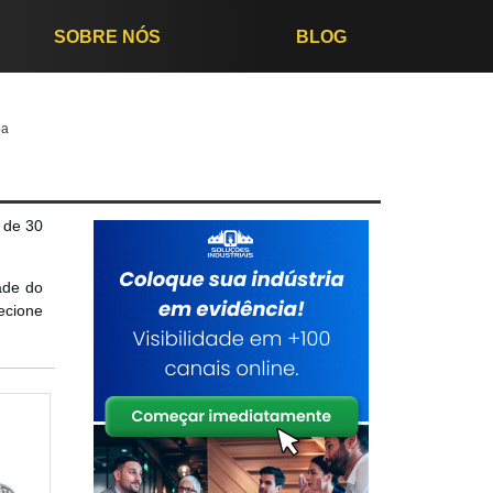
SOBRE NÓS
BLOG
ba
 de 30
ade do
ecione