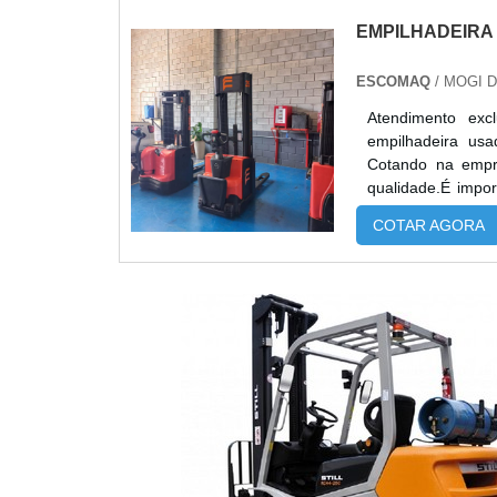
EMPILHADEIRA
ESCOMAQ
/ MOGI 
Atendimento exc
empilhadeira us
Cotando na empr
qualidade.É impo
especializadas 
COTAR AGORA
durabilidade dos m