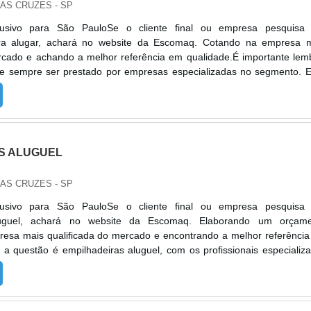
DAS CRUZES - SP
lusivo para São PauloSe o cliente final ou empresa pesquisa
ara alugar, achará no website da Escomaq. Cotando na empresa 
rcado e achando a melhor referência em qualidade.É importante lem
ve sempre ser prestado por empresas especializadas no segmento. 
juda a garantir a qualidade e assertividade do serviço, além de ev
ev...
S ALUGUEL
DAS CRUZES - SP
lusivo para São PauloSe o cliente final ou empresa pesquisa
luguel, achará no website da Escomaq. Elaborando um orçame
resa mais qualificada do mercado e encontrando a melhor referênci
a questão é empilhadeiras aluguel, com os profissionais especializ
rá eficiência com comprometimento com os resultados dos clientes.
 EMPILHAD...