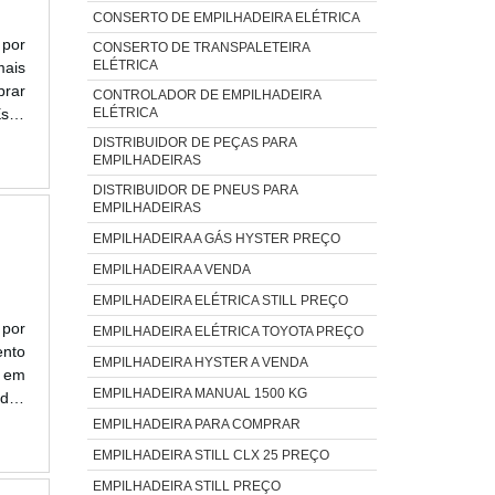
CONSERTO DE EMPILHADEIRA ELÉTRICA
 por
CONSERTO DE TRANSPALETEIRA
ELÉTRICA
mais
brar
CONTROLADOR DE EMPILHADEIRA
Esse
ELÉTRICA
itar
DISTRIBUIDOR DE PEÇAS PARA
EMPILHADEIRAS
DISTRIBUIDOR DE PNEUS PARA
EMPILHADEIRAS
EMPILHADEIRA A GÁS HYSTER PREÇO
EMPILHADEIRA A VENDA
EMPILHADEIRA ELÉTRICA STILL PREÇO
 por
EMPILHADEIRA ELÉTRICA TOYOTA PREÇO
nto
EMPILHADEIRA HYSTER A VENDA
a em
EMPILHADEIRA MANUAL 1500 KG
ados
MAIS
EMPILHADEIRA PARA COMPRAR
EMPILHADEIRA STILL CLX 25 PREÇO
EMPILHADEIRA STILL PREÇO