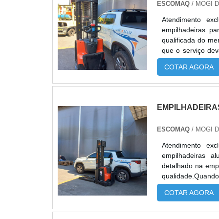
ESCOMAQ
/ MOGI 
Atendimento exc
empilhadeiras p
qualificada do me
que o serviço de
tipo de cuidado a
COTAR AGORA
prejuízos com impr
EMPILHADEIRA
ESCOMAQ
/ MOGI 
Atendimento exc
empilhadeiras a
detalhado na emp
qualidade.Quando 
da Escomaq atingi
COTAR AGORA
DETALHES SOBRE