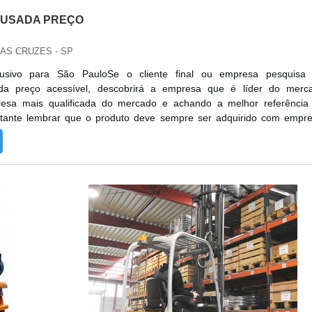
 USADA PREÇO
DAS CRUZES - SP
lusivo para São PauloSe o cliente final ou empresa pesquisa
ada preço acessível, descobrirá a empresa que é líder do merc
esa mais qualificada do mercado e achando a melhor referênci
rtante lembrar que o produto deve sempre ser adquirido com empr
no segmento. Esse tipo de cuidado ajuda a garantir a qualida
ateriais, além de ...