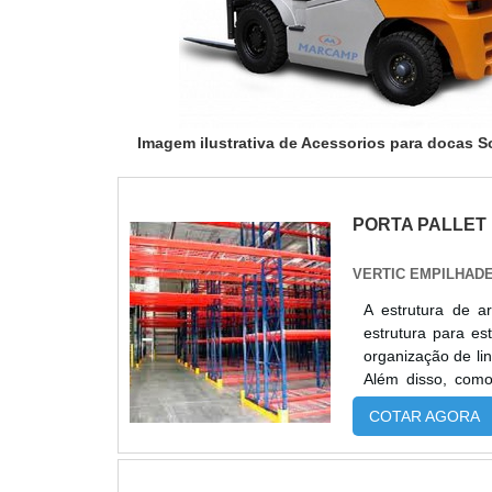
Imagem ilustrativa de Acessorios para docas 
PORTA PALLET
VERTIC EMPILHAD
A estrutura de a
estrutura para e
organização de lin
Além disso, como 
sistemas informa
COTAR AGORA
benefícios Organ
aos funcionários
estrutura tenha a