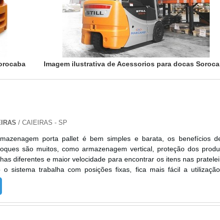
Sorocaba
Imagem ilustrativa de Acessorios para docas Soroc
EIRAS
/ CAIEIRAS - SP
rmazenagem porta pallet é bem simples e barata, os benefícios d
stoques são muitos, como armazenagem vertical, proteção dos produ
has diferentes e maior velocidade para encontrar os itens nas pratelei
o sistema trabalha com posições fixas, fica mais fácil a utilizaçã
tizados para controle de todo o estoque.A estrutura possui vá
iza o ambiente e produtos;Deixa os produtos seguros;Oferece segur
 e colaboradores;Deixa os produtos mais organizados. Para que 
 qualidade que os clientes gostariam, é necessário que seja feita