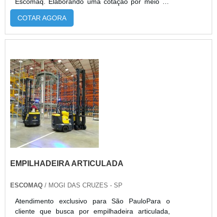
Escomaq. Elaborando uma cotação por meio da
própria empresa e encontrando a sofisticação,
COTAR AGORA
qualidade e preço justo em um só lugar.MAIS
INFORMAÇÕES SOBRE EMPILHADEIRA A
VENDA USADASe alguém procurar por
empilhadeira a venda usada em uma empresa
segura, descobre o site da Escomaq. Com grande
expressão de me...
EMPILHADEIRA ARTICULADA
ESCOMAQ
/ MOGI DAS CRUZES - SP
Atendimento exclusivo para São PauloPara o
cliente que busca por empilhadeira articulada,