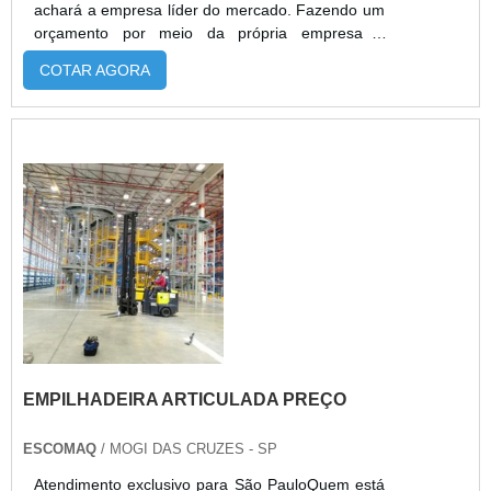
achará a empresa líder do mercado. Fazendo um
orçamento por meio da própria empresa e
achando a melhor em qualidade e custo
COTAR AGORA
benefício. Quando a busca é por empilhadeira
articulada, com os profissionais da Escomaq
encontrará proteção com comprometimento com
os resultados dos clientes.DIFERENCIAIS
IMPORTANTES DE EMPILHADEIRA
ARTICULADAHá muitas manei...
EMPILHADEIRA ARTICULADA PREÇO
ESCOMAQ
/ MOGI DAS CRUZES - SP
Atendimento exclusivo para São PauloQuem está