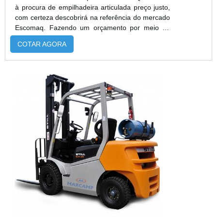
à procura de empilhadeira articulada preço justo,
com certeza descobrirá na referência do mercado
Escomaq. Fazendo um orçamento por meio da
própria empresa e achando a melhor em
COTAR AGORA
qualidade e custo benefício.EMPILHADEIRA
ARTICULADA PREÇO JUSTO E
ACESSÍVELQuem precisa de empilhadeira
articulada preço acessível e em uma empresa
segura, encontra o site da Escomaq.
Disponibilizando para os cliente...