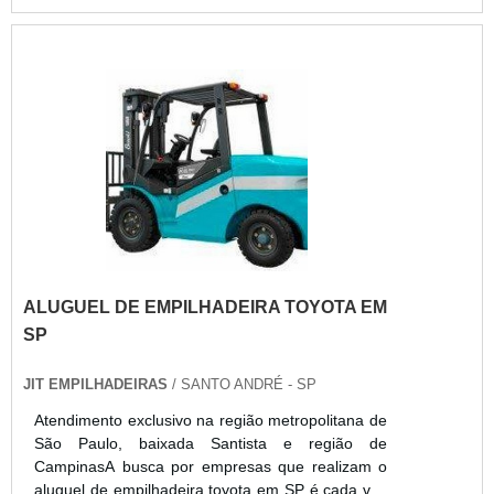
reposição e peças disponíveis em todo o Brasil. A
linha PR17 pode operar em três turnos, apenas
trocando a bateria por outra carregada. Para a
recarga da bateria, é necessário um carregador
para bateria tracionária*. As empilhadeiras
retráteis Paletrans são
ALUGUEL DE EMPILHADEIRA TOYOTA EM
SP
JIT EMPILHADEIRAS
/ SANTO ANDRÉ - SP
Atendimento exclusivo na região metropolitana de
São Paulo, baixada Santista e região de
CampinasA busca por empresas que realizam o
aluguel de empilhadeira toyota em SP é cada vez