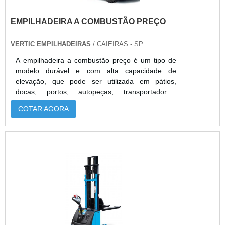
EMPILHADEIRA A COMBUSTÃO PREÇO
VERTIC EMPILHADEIRAS
/ CAIEIRAS - SP
A empilhadeira a combustão preço é um tipo de
modelo durável e com alta capacidade de
elevação, que pode ser utilizada em pátios,
docas, portos, autopeças, transportadoras,
armazéns de grande porte, entre outros.
COTAR AGORA
Equipamentos novos para realizar o transporte
das cargas e a segurança do operador também
devem ser levada em conta. Este equipamento
também pode ser utilizado
em:Galpões;Armazéns;Centros de
distribuição;Entre outros segmentos de
logística. A importância da procura pela empresa
correta É possível contratar uma empresa que
venda a empilhadeira e o representante
altamente qualificado poderá indicar o melhor
modelo, de acordo com as necessidades do