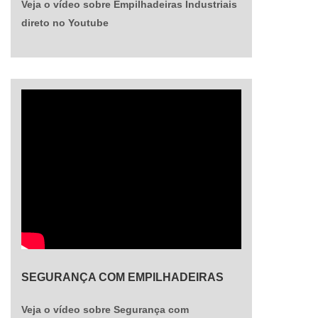
Veja o vídeo sobre Empilhadeiras Industriais
um lado dos mesmos. A grande vantagem das
direto no Youtube
empilhadeiras pantográficas é permitir um
aumento de estocagem quando da utilização do
pantógrafo de dupla profundidade.Solicite seu
orçamento com a Vertic..
SEGURANÇA COM EMPILHADEIRAS
Veja o vídeo sobre Segurança com