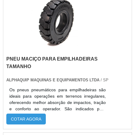
PNEU MACIÇO PARA EMPILHADEIRAS
TAMANHO
ALPHAQUIP MAQUINAS E EQUIPAMENTOS LTDA
/ SP
Os pneus pneumáticos para empilhadeiras são
ideais para operações em terrenos irregulares,
oferecendo melhor absorção de impactos, tração
e conforto ao operador. São indicados para
empilhadeiras GLP, elétricas e a combustão,
COTAR AGORA
especialmente em setores como indústria,
logística, construção civil e agronegócio. A
Alphaquip fornece pneus de alta durabilidade,