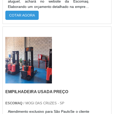
aluguel, achará no website da Escomaq.
Elaborando um orçamento detalhado na empresa
mais qualificada do mercado e encontrando a
COTAR AGORA
melhor referência em qualidade.Quando a
questão é empilhadeiras aluguel, com os
profissionais especializados da Escomaq atingirá
eficiência com comprometimento com os
resultados dos clientes.MAIS DETALHES SOBRE
EMPILHAD...
EMPILHADEIRA USADA PREÇO
ESCOMAQ
/ MOGI DAS CRUZES - SP
Atendimento exclusivo para São PauloSe o cliente