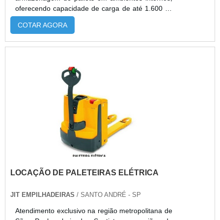
oferecendo capacidade de carga de até 1.600 kg
e elevação de até 5,40 metros. Equipada com
COTAR AGORA
direção elétrica, comandos proporcionais, display
digital e rodas de poliuretano, proporciona
operação silenciosa, precisa e segura. Disponível
com baterias de chumbo-ácido ou íon-lítio
(recarga rápida em até 1 hora), garante alta
eficiência energética e baixo custo de
manutenção. Comercializada pela Alphaquip,
distribuidora autorizada Paletrans, a PT16 conta
com pronta entrega, suporte técnico
especializado, condições comerciais flexíveis e
pós-venda completo.
LOCAÇÃO DE PALETEIRAS ELÉTRICA
JIT EMPILHADEIRAS
/ SANTO ANDRÉ - SP
Atendimento exclusivo na região metropolitana de