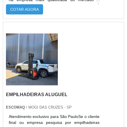
achando a melhor referência em qualidade.É
COTAR AGORA
importante lembrar que o serviço deve sempre
ser prestado por empresas especializadas no
segmento. Esse tipo de cuidado ajuda a garantir a
qualidade e assertividade do serviço, além de
evitar prejuízos com imprev...
EMPILHADEIRAS ALUGUEL
ESCOMAQ
/ MOGI DAS CRUZES - SP
Atendimento exclusivo para São PauloSe o cliente
final ou empresa pesquisa por empilhadeiras