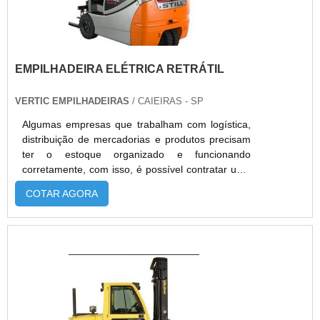
EMPILHADEIRA ELÉTRICA RETRÁTIL
VERTIC EMPILHADEIRAS
/ CAIEIRAS - SP
Algumas empresas que trabalham com logística,
distribuição de mercadorias e produtos precisam
ter o estoque organizado e funcionando
corretamente, com isso, é possível contratar uma
locação empilhadeira elétrica retrátil. E somente
COTAR AGORA
assim o fluxo de operações poderá ser medido
com eficiência, para realizar serviços mais
automatizados.As vantagens no uso deste
equipamentoA locação empilhadeira retrátil é
recomendada para empresas que desejam
automatizar os serviços na linha de produção,
ganhar tempo nas entregas e até mesmo contar
com equipamentos modernos para que os
funcionários possam trabalhar