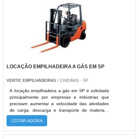
segurança nas operações.
LOCAÇÃO EMPILHADEIRA A GÁS EM SP
VERTIC EMPILHADEIRAS
/ CAIEIRAS - SP
A locação empilhadeira a gás em SP é solicitada
principalmente por empresas e indústrias que
precisam aumentar a velocidade das atividades
de carga, descarga e transporte de materiais,
mas que não podem gastar valores altos com a
COTAR AGORA
aquisição de um produto.AS VANTAGENS DA
CONTRATAÇÃO DO MODELOA empilhadeira a
gás é um veículo movido a partir da queima de