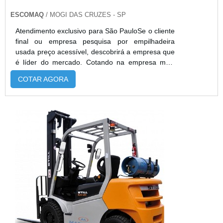
ESCOMAQ
/ MOGI DAS CRUZES - SP
Atendimento exclusivo para São PauloSe o cliente
final ou empresa pesquisa por empilhadeira
usada preço acessível, descobrirá a empresa que
é líder do mercado. Cotando na empresa mais
qualificada do mercado e achando a melhor
COTAR AGORA
referência em qualidade.É importante lembrar que
o produto deve sempre ser adquirido com
empresas especializadas no segmento. Esse tipo
de cuidado ajuda a garantir a qualidade e
durabilidade dos materiais, além de ...