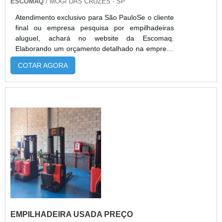
ESCOMAQ
/ MOGI DAS CRUZES - SP
Atendimento exclusivo para São PauloSe o cliente
final ou empresa pesquisa por empilhadeiras
aluguel, achará no website da Escomaq.
Elaborando um orçamento detalhado na empresa
mais qualificada do mercado e encontrando a
COTAR AGORA
melhor referência em qualidade.Quando a
questão é empilhadeiras aluguel, com os
profissionais especializados da Escomaq atingirá
eficiência com comprometimento com os
resultados dos clientes.MAIS DETALHES SOBRE
EMPILHAD...
EMPILHADEIRA USADA PREÇO