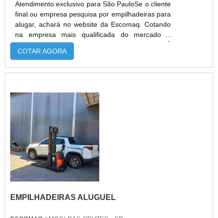
Atendimento exclusivo para São PauloSe o cliente
final ou empresa pesquisa por empilhadeiras para
alugar, achará no website da Escomaq. Cotando
na empresa mais qualificada do mercado e
achando a melhor referência em qualidade.É
COTAR AGORA
importante lembrar que o serviço deve sempre
ser prestado por empresas especializadas no
segmento. Esse tipo de cuidado ajuda a garantir a
qualidade e assertividade do serviço, além de
evitar prejuízos com imprev...
EMPILHADEIRAS ALUGUEL