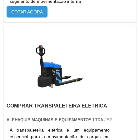
segmento de movimentação interna
outros.EMPILHADEIRA TOYOTA 2500 KG
PREÇO JUSTO DE VERDADEA JIT Empilhadeiras
COTAR AGORA
é uma empresa preocupada em desenvolver
produtos e serviços com a mais alta qualidade,
buscando a excelência nos serviços e o
atendimento ao cliente. Tudo isso para solucionar
quaisquer eventualidades em nossos
equipamentos, como também aperfeiçoar os
processos para minimizar o tempo de parada na
oficina. .
COMPRAR TRANSPALETEIRA ELETRICA
ALPHAQUIP MAQUINAS E EQUIPAMENTOS LTDA
/ SP
A transpaleteira elétrica é um equipamento
essencial para a movimentação de cargas em