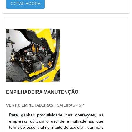
COTAR AGORA
qualidade e preço justo em um só lugar.Quando a
busca é por empilhadeira manutenção, com os
profissionais da Escomaq receberá proteção com
aumento da produtividade.ALGUNS DETALHES
SOBRE EMPILHADEIRA MANUTENÇÃOHá ...
EMPILHADEIRA MANUTENÇÃO
VERTIC EMPILHADEIRAS
/ CAIEIRAS - SP
Para ganhar produtividade nas operações, as
empresas utilizam o uso de empilhadeiras, que
têm sido essencial no intuito de acelerar, dar mais