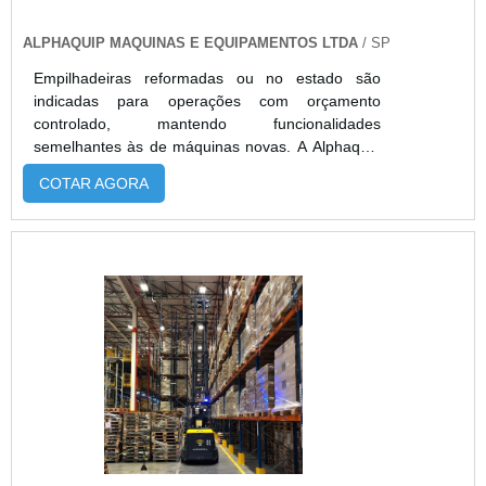
ALPHAQUIP MAQUINAS E EQUIPAMENTOS LTDA
/ SP
Empilhadeiras reformadas ou no estado são
indicadas para operações com orçamento
controlado, mantendo funcionalidades
semelhantes às de máquinas novas. A Alphaquip
oferece empilhadeiras elétricas Paletrans e
COTAR AGORA
contrabalançadas Clark totalmente revisadas,
com peças originais, garantia e suporte técnico.
São ideais para empresas com uso pontual, frota
reserva, obras temporárias ou operações de
baixa rotatividade. Além do excelente custo-
benefício, garantem disponibilidade rápida,
confiabilidade e sustentabilidade ao reaproveitar
equipamentos. Com atendimento técnico
especializado e condições comerciais flexíveis, a
Alphaquip entrega soluções econômicas e
seguras para movimentação de cargas.