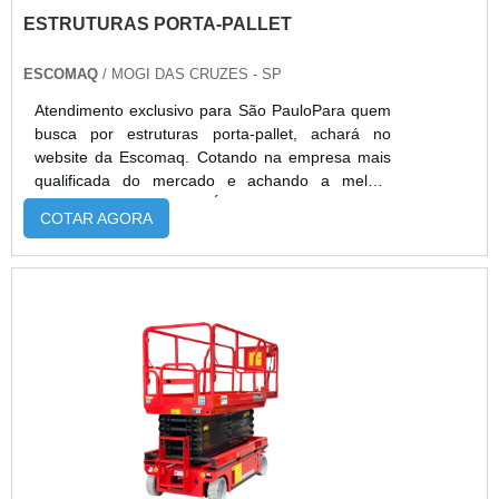
ESTRUTURAS PORTA-PALLET
ESCOMAQ
/ MOGI DAS CRUZES - SP
Atendimento exclusivo para São PauloPara quem
busca por estruturas porta-pallet, achará no
website da Escomaq. Cotando na empresa mais
qualificada do mercado e achando a melhor
referência em qualidade.É importante lembrar que
COTAR AGORA
o produto deve sempre ser adquirido com
empresas especializadas no segmento. Esse tipo
de cuidado ajuda a garantir a qualidade e
durabilidade dos materiais, além de evitar
prejuízos com substituições frequentes de peças
defeituosas. Assim, é possível poupar gastos
desnecessários.ALGUNS DETALHES SOBRE
ESTRUTURAS PORTA PALLETQuem pesquisa na
internet por estruturas porta-pallet em uma
empresa segura, depara com a Escomaq. É
possível encontrar paleteiras com torre e
manutenção preventiva, visando sempre a