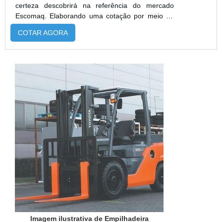
certeza descobrirá na referência do mercado
Escomaq. Elaborando uma cotação por meio da
própria empresa e encontrando a sofisticação,
COTAR AGORA
qualidade e preço justo em um só lugar.MAIS
INFORMAÇÕES SOBRE EMPILHADEIRA A
VENDA USADASe alguém procurar por
empilhadeira a venda usada em uma empresa
segura, descobre o site da Escomaq. Com grande
expressão de me...
Imagem ilustrativa de Empilhadeira