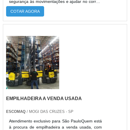
segurança às movimentações e ajudar no correto
armazenamento de materiais, otimizando
COTAR AGORA
espaços. Mas com muito uso do equipamento é
necessário levar a empilhadeira
manutenção. Pontos importantes a serem
observados Com isso é preciso estar sempre
atento aos cuidados que esses equipamentos
devem ter, ...
EMPILHADEIRA A VENDA USADA
ESCOMAQ
/ MOGI DAS CRUZES - SP
Atendimento exclusivo para São PauloQuem está
à procura de empilhadeira a venda usada, com