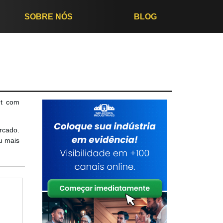
SOBRE NÓS
BLOG
et com
rcado.
u mais