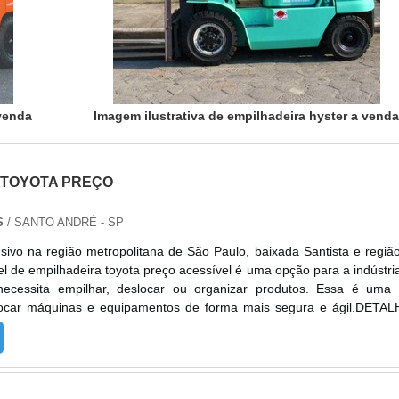
 venda
Imagem ilustrativa de empilhadeira hyster a vend
 TOYOTA PREÇO
S
/ SANTO ANDRÉ - SP
sivo na região metropolitana de São Paulo, baixada Santista e regiã
 de empilhadeira toyota preço acessível é uma opção para a indústri
necessita empilhar, deslocar ou organizar produtos. Essa é uma
ocar máquinas e equipamentos de forma mais segura e ágil.DETA
RE O PRODUTONo entanto, muitas empresas se questionam sobr
aluguel de empilhadeira ou a compra do produto. A seguir, alg
vos para optar pela locação, valorizando, também, as empresas
segmento: Experiências ruins com frota própria, pois é preciso