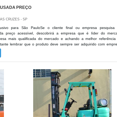
 USADA PREÇO
DAS CRUZES - SP
lusivo para São PauloSe o cliente final ou empresa pesquisa
ada preço acessível, descobrirá a empresa que é líder do merc
esa mais qualificada do mercado e achando a melhor referênci
rtante lembrar que o produto deve sempre ser adquirido com empr
no segmento. Esse tipo de cuidado ajuda a garantir a qualida
ateriais, além de ...