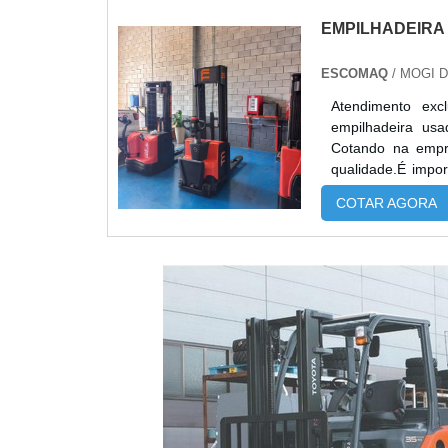
EMPILHADEIRA
ESCOMAQ
/ MOGI 
Atendimento exc
empilhadeira us
Cotando na empr
qualidade.É impo
especializadas 
COTAR AGORA
durabilidade dos m