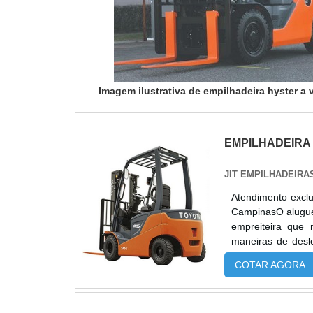
Imagem ilustrativa de empilhadeira hyster a
EMPILHADEIRA
JIT EMPILHADEIRA
Atendimento exclu
CampinasO aluguel
empreiteira que 
maneiras de desl
ADICIONAIS SOB
COTAR AGORA
diferença entre 
vantagens e moti
trabalham com o 