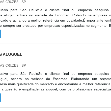
DAS CRUZES - SP
lusivo para São PauloSe o cliente final ou empresa pesquisa
ara alugar, achará no website da Escomaq. Cotando na empresa 
rcado e achando a melhor referência em qualidade.É importante lem
ve sempre ser prestado por empresas especializadas no segmento. 
juda a garantir a qualidade e assertividade do serviço, além de ev
ev...
S ALUGUEL
DAS CRUZES - SP
lusivo para São PauloSe o cliente final ou empresa pesquisa
luguel, achará no website da Escomaq. Elaborando um orçame
resa mais qualificada do mercado e encontrando a melhor referênci
a questão é empilhadeiras aluguel, com os profissionais especializ
rá eficiência com comprometimento com os resultados dos clientes.
 EMPILHAD...