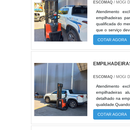
ESCOMAQ
/ MOGI 
Atendimento exc
empilhadeiras p
qualificada do me
que o serviço de
tipo de cuidado a
COTAR AGORA
prejuízos com impr
EMPILHADEIRA
ESCOMAQ
/ MOGI 
Atendimento exc
empilhadeiras a
detalhado na emp
qualidade.Quando 
da Escomaq atingi
COTAR AGORA
DETALHES SOBRE