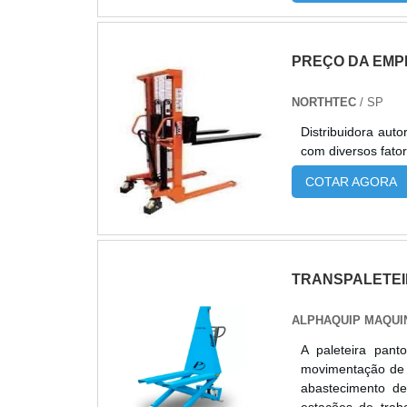
abastecimento de
pedidos e realocaçã
comercializada pe
PREÇO DA EMP
íon-lítio, GLP e 
mundialmente por 
NORTHTEC
/ SP
facilidade de manut
consultivo, supo
Distribuidora autorizada Heli Brasil O preço d
oferece não apen
com diversos fator
focado em produti
COTAR AGORA
TRANSPALETEI
ALPHAQUIP MAQUI
A paleteira pant
movimentação de c
abastecimento de