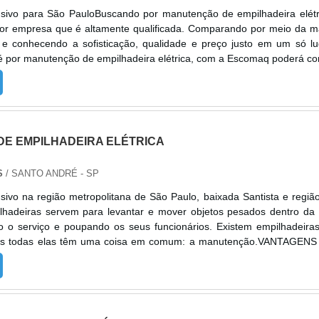
usivo para São PauloBuscando por manutenção de empilhadeira elétr
hor empresa que é altamente qualificada. Comparando por meio da m
e conhecendo a sofisticação, qualidade e preço justo em um só lu
 por manutenção de empilhadeira elétrica, com a Escomaq poderá co
dade e com pagamento acessível.UM POUCO MAIS SOBRE MANUTEN
 ELÉ...
E EMPILHADEIRA ELÉTRICA
S
/ SANTO ANDRÉ - SP
sivo na região metropolitana de São Paulo, baixada Santista e regiã
hadeiras servem para levantar e mover objetos pesados dentro da
do o serviço e poupando os seus funcionários. Existem empilhadeira
 mas todas elas têm uma coisa em comum: a manutenção.VANTAGEN
VIÇOA manutenção de empilhadeira elétrica é necessária para pr
.