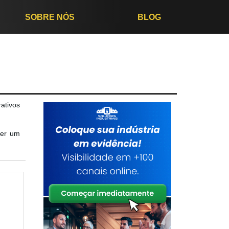
SOBRE NÓS
BLOG
rativos
ber um