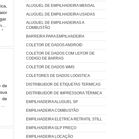
ica,
ALUGUEL DE EMPILHADEIRA MENSAL
aior
ALUGUEL DE EMPILHADEIRA USADAS
gar.
ALUGUEL DE EMPILHADEIRAS A
ntar
COMBUSTÃO
ÇÃO
BARREIRA PARA EMPILHADEIRA
COLETOR DE DADOS ANDROID
COLETOR DE DADOS COM LEITOR DE
CODIGO DE BARRAS
COLETOR DE DADOS WMS
COLETORES DE DADOS LOGISTICA
DISTRIBUIDOR DE ETIQUETAS TERMICAS
o de
 sua
DISTRIBUIDOR DE IMPRESSORA TÉRMICA
s de
EMPILHADEIRA ALUGUEL SP
S EM
EMPILHADEIRA COMBUSTÃO
ever
EMPILHADEIRA ELETRICA RETRATIL STILL
EMPILHADEIRA GLP PREÇO
EMPILHADEIRA LOCAÇÃO