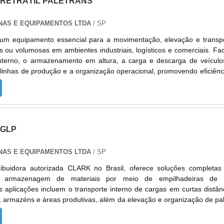
 RETRÁTIL PALETRANS
NAS E EQUIPAMENTOS LTDA
/ SP
 um equipamento essencial para a movimentação, elevação e transp
 ou volumosas em ambientes industriais, logísticos e comerciais. Faci
nterno, o armazenamento em altura, a carga e descarga de veículo
linhas de produção e a organização operacional, promovendo eficiênc
 PR20, com capacidades de 1.700 kg e 2.000 kg e elevações de at
odelos contam com motorização AC, direção eletrônica, contr
entação por bateria tracionária (chumbo-ácido ou íon-lítio). Entre os
cios estão: produção 100% nacional, operação em corredores estrei
 GLP
cional, alta eficiência energética, versatilidade de aplicação, coma
rgonomia. A Alphaquip garante pronta-entrega, suporte
NAS E EQUIPAMENTOS LTDA
/ SP
zado, consultoria na escolha do equipamento, opções de venda e loca
 ativo com fornecimento de peças e treinamentos.
tribuidora autorizada CLARK no Brasil, oferece soluções completa
 armazenagem de materiais por meio de empilhadeiras de a
 aplicações incluem o transporte interno de cargas em curtas distân
, armazéns e áreas produtivas, além da elevação e organização de pal
 estocagem, otimizando o uso do espaço vertical. As empilhade
damentais para operações de carga e descarga de caminhõ