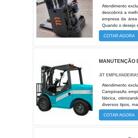
Atendimento excl
descobrirá a mel
empresa da área 
Quando o desejo é
com ótima quali
COTAR AGORA
DE EMPILHADEIRA
MANUTENÇÃO D
JIT EMPILHADEIRA
Atendimento exclu
CampinasAs empil
fábrica, otimizan
diversos tipos,
CONTAR COM O SER
COTAR AGORA
alguns problema..