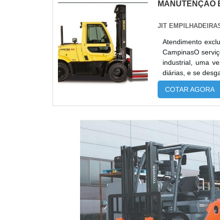
MANUTENÇÃO E
JIT EMPILHADEIRA
Atendimento exclu
CampinasO serviço
industrial, uma v
diárias, e se des
tenha condições 
COTAR AGORA
manute...