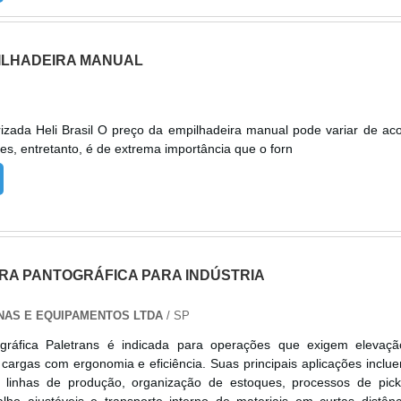
 linhas de produção e organização interna de estoques, separaçã
o de materiais conforme a demanda operacional. A linha CLARK,
la Alphaquip, inclui modelos elétricos com baterias de chumbo-áci
ILHADEIRA MANUAL
diesel, além de paleteiras elétricas. Os equipamentos são reconhec
sua robustez, durabilidade, eficiência energética, conforto ao opera
enção e compromisso com a sustentabilidade. Com atendimento
rte técnico especializado e opções de venda ou locação, a Alpha
a empilhadeira manual pode variar de acordo
as empilhadeiras de alta qualidade, mas também um serviço comp
es, entretanto, é de extrema importância que o forn
vidade, segurança e desempenho logístico.
RA PANTOGRÁFICA PARA INDÚSTRIA
NAS E EQUIPAMENTOS LTDA
/ SP
ográfica Paletrans é indicada para operações que exigem elevaç
argas com ergonomia e eficiência. Suas principais aplicações inclu
 linhas de produção, organização de estoques, processos de pick