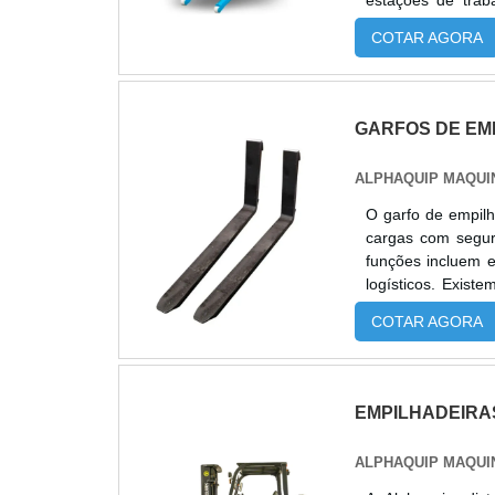
estações de traba
Disponíveis nos
COTAR AGORA
oferecem capacida
aproximadamente 
possui sistema el
proporcionando maior precisão e s
GARFOS DE EM
aço carbono, rod
logísticos e come
ALPHAQUIP MAQUI
Alphaquip, distri
consultoria técn
O garfo de empilh
flexíveis e pós-ven
cargas com segura
funções incluem e
logísticos. Existe
com capacidades
COTAR AGORA
flexibilidade, red
para operações t
equipamentos rev
segurança nas op
EMPILHADEIRA
ALPHAQUIP MAQUI