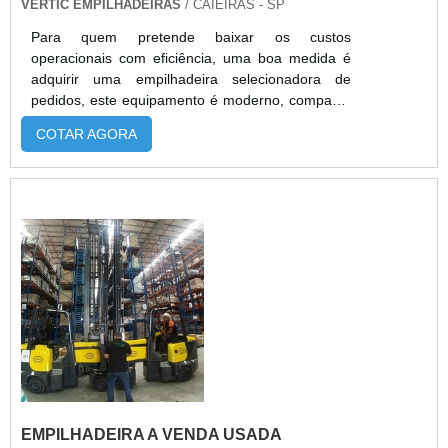
VERTIC EMPILHADEIRAS
/ CAIEIRAS - SP
Para quem pretende baixar os custos
operacionais com eficiência, uma boa medida é
adquirir uma empilhadeira selecionadora de
pedidos, este equipamento é moderno, compacto
e potente, o baixo consumo de energia e a
COTAR AGORA
tecnologia de ponta estão alinhadas para
proporcionar uma excelente performance. As
qualidades deste tipo de equipamento A
empilhadeira apresenta chassi estreito, pode
trabalhar em corredores pequenos e com espaço
reduzido, est...
EMPILHADEIRA A VENDA USADA