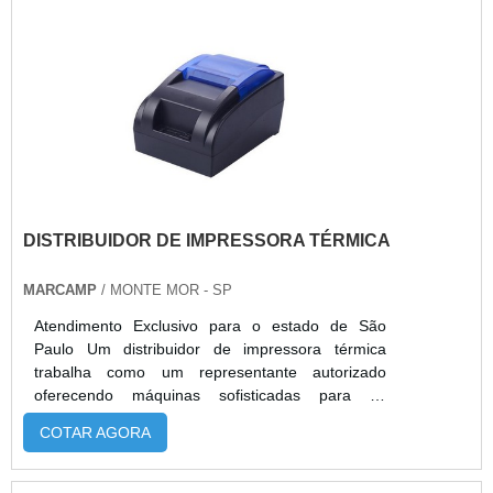
baixa rotatividade. Além do excelente custo-
em SPA J.I.T Empilhadeiras é uma empresa que
benefício, garantem disponibilidade rápida,
busca desenvolver produtos e serviços com a
confiabilidade e sustentabilidade ao reaproveitar
mais alta qualidade. Para obter maiores
equipamentos. Com atendimento técnico
informações sobre a empresa e os produtos,
especializado e condições comerciais flexíveis, a
entre em contato e solicite um orçamento..
Alphaquip entrega soluções econômicas e
seguras para movimentação de cargas.
DISTRIBUIDOR DE IMPRESSORA TÉRMICA
MARCAMP
/ MONTE MOR - SP
Atendimento Exclusivo para o estado de São
Paulo Um distribuidor de impressora térmica
trabalha como um representante autorizado
oferecendo máquinas sofisticadas para as
demandas de impressão térmica. Além disso, ela
COTAR AGORA
também atua com um conjunto técnico
especializado, capaz de realizar manutenções e
reparos efetivos, sanando diversos tipos de