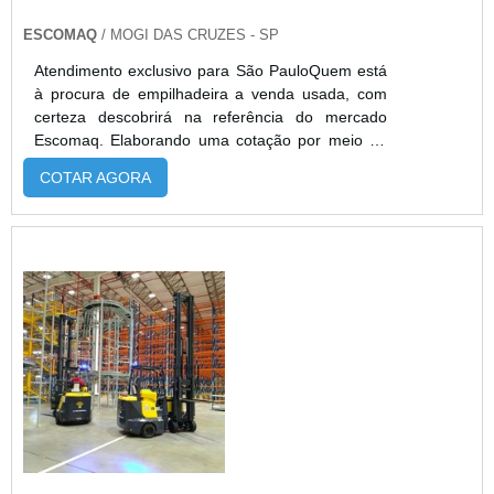
ESCOMAQ
/ MOGI DAS CRUZES - SP
Atendimento exclusivo para São PauloQuem está
à procura de empilhadeira a venda usada, com
certeza descobrirá na referência do mercado
Escomaq. Elaborando uma cotação por meio da
própria empresa e encontrando a sofisticação,
COTAR AGORA
qualidade e preço justo em um só lugar.MAIS
INFORMAÇÕES SOBRE EMPILHADEIRA A
VENDA USADASe alguém procurar por
empilhadeira a venda usada em uma empresa
segura, descobre o site da Escomaq. Com grande
expressão de me...