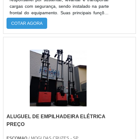
cargas com segurança, sendo instalado na parte
frontal do equipamento. Suas principais funções
incluem elevar, abaixar e movimentar materiais
COTAR AGORA
em armazéns, fábricas ou centros logísticos.
Existem diversos tipos, como garfos padrão,
reforçados, ajustáveis e especiais, com
capacidades que variam de 1.000 kg a mais de
5.000 kg. Alugar garfos oferece flexibilidade,
redução de custos, agilidade na troca e acesso a
modelos atualizados, ideais para operações
temporárias ou variadas. A Alphaquip disponibiliza
diferentes medidas, equipamentos revisados,
suporte técnico e entrega rápida para garantir
eficiência e segurança nas operações.
ALUGUEL DE EMPILHADEIRA ELÉTRICA
PREÇO
ESCOMAQ
/ MOGI DAS CRUZES - SP