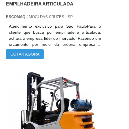
EMPILHADEIRA ARTICULADA
ESCOMAQ
/ MOGI DAS CRUZES - SP
Atendimento exclusivo para São PauloPara o
cliente que busca por empilhadeira articulada,
achará a empresa líder do mercado. Fazendo um
orçamento por meio da própria empresa e
achando a melhor em qualidade e custo
COTAR AGORA
benefício. Quando a busca é por empilhadeira
articulada, com os profissionais da Escomaq
encontrará proteção com comprometimento com
os resultados dos clientes.DIFERENCIAIS
IMPORTANTES DE EMPILHADEIRA
ARTICULADAHá muitas manei...