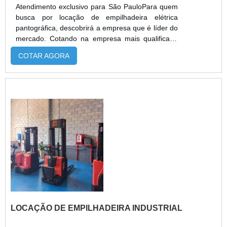
Atendimento exclusivo para São PauloPara quem
busca por locação de empilhadeira elétrica
pantográfica, descobrirá a empresa que é líder do
mercado. Cotando na empresa mais qualificada
do mercado e achando a melhor referência em
COTAR AGORA
qualidade. Quando a procura é por locação de
empilhadeira elétrica pantográfica, com a
Escomaq encontrará eficiência com pagamento
acessível.DETALHES SOBRE LOCAÇÃO DE
EMPILHADEIRA ELÉTRICA PANTOGRÁFICAHá
muitas m...
LOCAÇÃO DE EMPILHADEIRA INDUSTRIAL