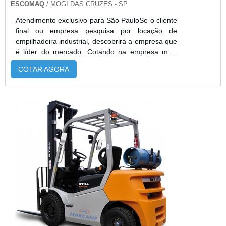
ESCOMAQ
/ MOGI DAS CRUZES - SP
Atendimento exclusivo para São PauloSe o cliente
final ou empresa pesquisa por locação de
empilhadeira industrial, descobrirá a empresa que
é líder do mercado. Cotando na empresa mais
qualificada do mercado e achando a melhor
COTAR AGORA
referência em qualidade.DIFERENCIAIS
IMPORTANTES DE LOCAÇÃO DE
EMPILHADEIRA INDUSTRIALQuem quer achar
locação de empilhadeira industrial em uma
empresa inovadora, encontra na Escomaq.
Empresa especializada em empil...