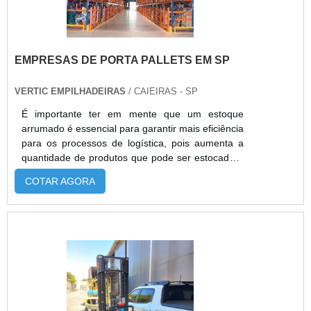
pós-venda completo.
EMPRESAS DE PORTA PALLETS EM SP
VERTIC EMPILHADEIRAS
/ CAIEIRAS - SP
É importante ter em mente que um estoque
arrumado é essencial para garantir mais eficiência
para os processos de logística, pois aumenta a
quantidade de produtos que pode ser estocado e
traz mais proteção para o ambiente. Para que
COTAR AGORA
isso aconteça com precisão, as empresas de
porta pallets em SP devem garantir um serviço de
qualidade.AS CARACTERÍSTICAS DO
PRODUTOResumidamente, o porta pallets é
instalado por oferecer simplicidade, eficiência e
economia para os processos de organização de
ambientes como armazéns, indústrias e estoques.
No geral, o item é popular por garantir um local
mais otimizado, pois divide o ambiente e separa