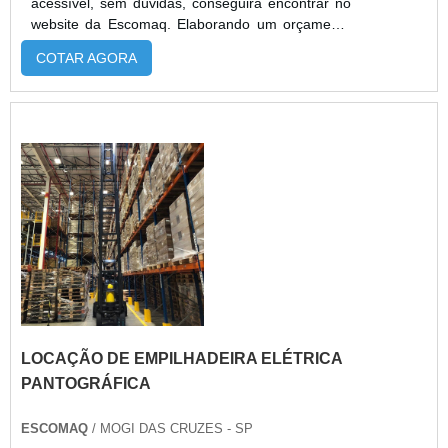
acessível, sem dúvidas, conseguirá encontrar no
website da Escomaq. Elaborando um orçamento
detalhado na empresa mais qualificada do
COTAR AGORA
mercado e conhecendo a maior referência de
qualidade da área de atuação.É importante
lembrar que o serviço deve sempre ser prestado
por empresas especializadas no segmento. Esse
tipo de cuidado ajuda a garantir a qu...
LOCAÇÃO DE EMPILHADEIRA ELÉTRICA
PANTOGRÁFICA
ESCOMAQ
/ MOGI DAS CRUZES - SP