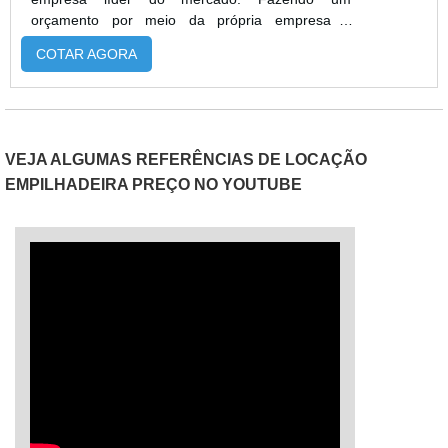
orçamento por meio da própria empresa e
achando a melhor em qualidade e custo
COTAR AGORA
benefício.Quando o assunto é conserto de
empilhadeira, com os colaboradores da Escomaq
alcançará proteção com comprometimento com
os resultados dos clientes.MAIS DETALHES
INTERESSANTES SOBRE CONSERTO DE
VEJA ALGUMAS REFERÊNCIAS DE LOCAÇÃO
EMPILHADEIRAHá muitas maneiras eficientes de
EMPILHADEIRA PREÇO NO YOUTUBE
demonstrar competência e excelência em sua
área de atuação. A Escomaq objetiva seus
reforços em oferecer um estrutura com:
Tecnologia de ponta; Escritório de alta qualidade
onde são realizadas as atividades; Equipamentos
de última geração. Tudo para se certificar que se
tenha conserto de empilhadeiras com eficiência.
Não obstante, quando falamos em conserto de
empilhadeira, é importante buscar uma empresa
que tenha produtos e serviços com ótima
qualidade e proteção, detalhes que passam
despercebidos e podem gerar prejuízo futuros
para os clientes.É por esta razão que a Escomaq