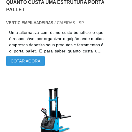
QUANTO CUSTA UMA ESTRUTURA PORTA
PALLET
VERTIC EMPILHADEIRAS
/ CAIEIRAS - SP
Uma alternativa com ótimo custo benefício e que
é responsável por organizar o galpão onde muitas
empresas deposita seus produtos e ferramentas é
o porta pallet. E para saber quanto custa uma
estrutura porta pallet é necessário que seja feita
COTAR AGORA
uma ampla pesquisa de mercado. O porta pallet
além de organizar o local, dá uma segurança
maior para todos que frequentarem o local que
esse está instalado. Os benefícios deste
equipamento Grande durabilidade;Maior
sustentação; Baixo custo de manutenção.A
estrutura fornece apoio necessário para o
empilhamento de produtos em alturas maiores do
que seria possível se os pallets com produtos
fossem empilhados uns sobre os outros. E a
proteção dos produtos elimina as forças de
esmagamento verticais que ocorreriam se os