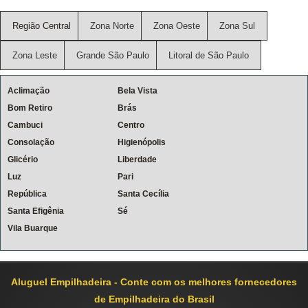
Região Central
Zona Norte
Zona Oeste
Zona Sul
Zona Leste
Grande São Paulo
Litoral de São Paulo
Aclimação
Bela Vista
Bom Retiro
Brás
Cambuci
Centro
Consolação
Higienópolis
Glicério
Liberdade
Luz
Pari
República
Santa Cecília
Santa Efigênia
Sé
Vila Buarque
Aluguel Empilhadeira - Conte com os melhores fornecedores
de Empilhadeira do Brasil