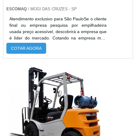
ESCOMAQ
/ MOGI DAS CRUZES - SP
Atendimento exclusivo para São PauloSe o cliente
final ou empresa pesquisa por empilhadeira
usada preço acessível, descobrirá a empresa que
é líder do mercado. Cotando na empresa mais
qualificada do mercado e achando a melhor
COTAR AGORA
referência em qualidade.É importante lembrar que
o produto deve sempre ser adquirido com
empresas especializadas no segmento. Esse tipo
de cuidado ajuda a garantir a qualidade e
durabilidade dos materiais, além de ...