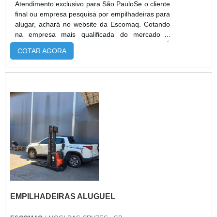
Atendimento exclusivo para São PauloSe o cliente
final ou empresa pesquisa por empilhadeiras para
alugar, achará no website da Escomaq. Cotando
na empresa mais qualificada do mercado e
achando a melhor referência em qualidade.É
COTAR AGORA
importante lembrar que o serviço deve sempre
ser prestado por empresas especializadas no
segmento. Esse tipo de cuidado ajuda a garantir a
qualidade e assertividade do serviço, além de
evitar prejuízos com imprev...
EMPILHADEIRAS ALUGUEL