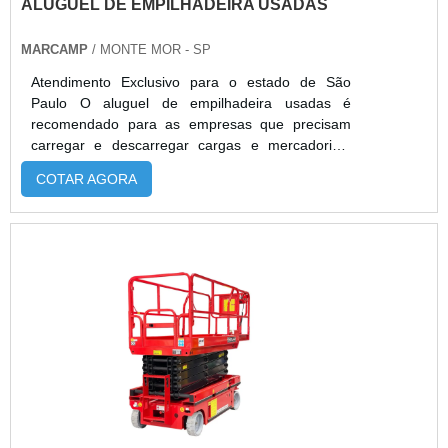
ALUGUEL DE EMPILHADEIRA USADAS
MARCAMP
/ MONTE MOR - SP
Atendimento Exclusivo para o estado de São
Paulo O aluguel de empilhadeira usadas é
recomendado para as empresas que precisam
carregar e descarregar cargas e mercadorias.
Logo, o equipamento é amplamente requisitado
COTAR AGORA
em armazéns, galpões e depósitos em geral.A
vantagem ao contratar o aluguel de empilhadeira,
dispensa a compra de um equipamento, o que
resulta em excelente economia para a empresa.
Além disso, o serviço elimina custos com a
manutenção equipamento de movimentação de
cargas, pois o contrato já abrange a manutenção
em casos de falhas.MODELOS DISPONÍVEIS
PARA ALUGUELModelo mais comum em
armazéns, a empilhadeira FMX movimenta cargas
em alturas elevadas e em corredores de até 3
metros. Sua capacidade chega a 2000
quilos.Além disso, as principais vantagens obtidas