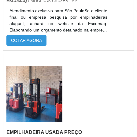
ESCOMAQ
/ MOGI DAS CRUZES - SP
Atendimento exclusivo para São PauloSe o cliente
final ou empresa pesquisa por empilhadeiras
aluguel, achará no website da Escomaq.
Elaborando um orçamento detalhado na empresa
mais qualificada do mercado e encontrando a
COTAR AGORA
melhor referência em qualidade.Quando a
questão é empilhadeiras aluguel, com os
profissionais especializados da Escomaq atingirá
eficiência com comprometimento com os
resultados dos clientes.MAIS DETALHES SOBRE
EMPILHAD...
EMPILHADEIRA USADA PREÇO