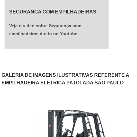
agora mesmo com a Empicarga para conhecer
um pouco mais de todas as empilhadeiras de
SEGURANÇA COM EMPILHADEIRAS
qualidade que a empresa coloca à disposição de
seus clientes. A Empicarga possui uma longa
Veja o vídeo sobre Segurança com
experiência no mercado e, desde sua fundação,
conquista cada vez mais clientes..
empilhadeiras direto no Youtube
GALERIA DE IMAGENS ILUSTRATIVAS REFERENTE A
EMPILHADEIRA ELETRICA PATOLADA SÃO PAULO