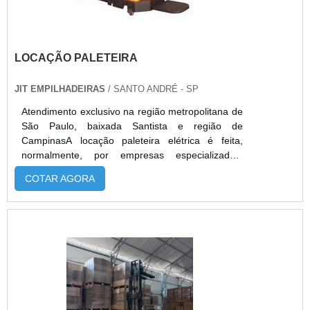
logística, engenharia civil e segurança do
trabalho, a empresa conta com selo ISO
9001:2015, certificação que garante a qualidade
de seus produtos e serviços..
LOCAÇÃO PALETEIRA
JIT EMPILHADEIRAS
/ SANTO ANDRÉ - SP
Atendimento exclusivo na região metropolitana de
São Paulo, baixada Santista e região de
CampinasA locação paleteira elétrica é feita,
normalmente, por empresas especializadas,
sempre prontas para atender diversos tipos de
COTAR AGORA
clientes. Os equipamentos disponibilizados na
locação paleteira elétrica podem ser novos ou
usados, porém, sempre apresentam grande
eficiência e durabilidade, uma vez que são
produtos testados e sempre prontos para a
atuação no transporte de cargas.É IMPORTANTE
DESTACAR ALGUMAS INFORMAÇÕESAs
marcas das paleteiras costumam ser variadas e
alguns dos produtos ou serviços de locação