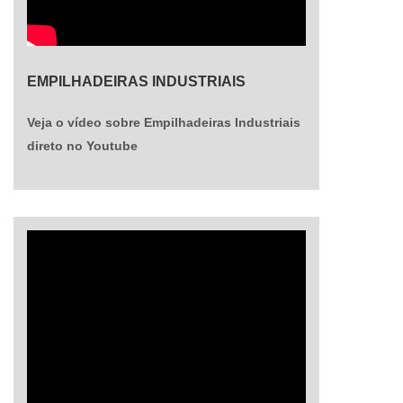
parceira estratégica para quem busca manter
seus equipamentos em pleno funcionamento com
máxima confiabilidade.
EMPILHADEIRAS INDUSTRIAIS
Veja o vídeo sobre Empilhadeiras Industriais
direto no Youtube