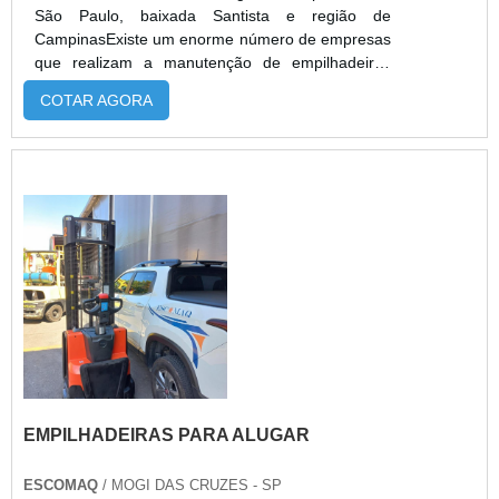
São Paulo, baixada Santista e região de
CampinasExiste um enorme número de empresas
que realizam a manutenção de empilhadeiras
elétricas. A grande quantidade de anúncios pode
COTAR AGORA
tornar difícil a decisão de escolha e um bom modo
de acabar com essa dúvida é realizando uma
rápida pesquisa sobre como é feita o conserto de
empilhadeira a combustão e quando ela é
indicada. INFORMAÇÕES ADICIONAIS S...
EMPILHADEIRAS PARA ALUGAR
ESCOMAQ
/ MOGI DAS CRUZES - SP