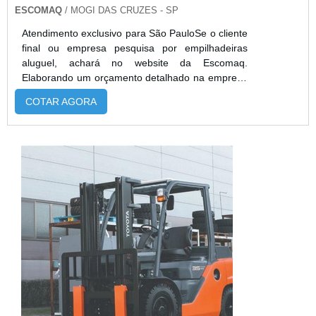
ESCOMAQ
/ MOGI DAS CRUZES - SP
Atendimento exclusivo para São PauloSe o cliente
final ou empresa pesquisa por empilhadeiras
aluguel, achará no website da Escomaq.
Elaborando um orçamento detalhado na empresa
mais qualificada do mercado e encontrando a
COTAR AGORA
melhor referência em qualidade.Quando a
questão é empilhadeiras aluguel, com os
profissionais especializados da Escomaq atingirá
eficiência com comprometimento com os
resultados dos clientes.MAIS DETALHES SOBRE
EMPILHAD...