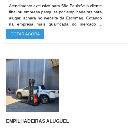
Atendimento exclusivo para São PauloSe o cliente
final ou empresa pesquisa por empilhadeiras para
alugar, achará no website da Escomaq. Cotando
na empresa mais qualificada do mercado e
achando a melhor referência em qualidade.É
COTAR AGORA
importante lembrar que o serviço deve sempre
ser prestado por empresas especializadas no
segmento. Esse tipo de cuidado ajuda a garantir a
qualidade e assertividade do serviço, além de
evitar prejuízos com imprev...
EMPILHADEIRAS ALUGUEL