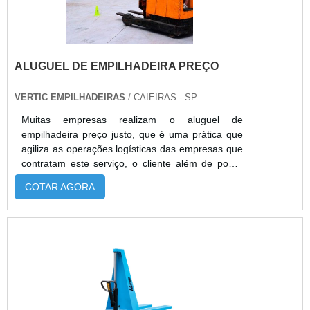
pós-venda completo.
ALUGUEL DE EMPILHADEIRA PREÇO
VERTIC EMPILHADEIRAS
/ CAIEIRAS - SP
Muitas empresas realizam o aluguel de
empilhadeira preço justo, que é uma prática que
agiliza as operações logísticas das empresas que
contratam este serviço, o cliente além de poder
comprar ou alugar empilhadeiras e acessórios,
COTAR AGORA
ele também pode encontrar serviços
diferenciados como:A manutenção agendada do
equipamento;Assistência técnica do aparelho,
caso o mesmo apresente problemas;Entre muitos
outros serviços. Recomendações para encontrar
uma empresa de locaçãoPara realizar o aluguel
da empilhaderia em empresas do ramo, é
necessário contar com o auxílio do funcionário
apto, pois ele poderá passar todas as