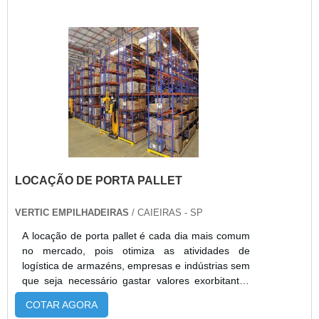
especializado, entrega rápida e planos flexíveis, a
Alphaquip garante eficiência, economia e
segurança nas operações.
LOCAÇÃO DE PORTA PALLET
VERTIC EMPILHADEIRAS
/ CAIEIRAS - SP
A locação de porta pallet é cada dia mais comum
no mercado, pois otimiza as atividades de
logística de armazéns, empresas e indústrias sem
que seja necessário gastar valores exorbitantes
investindo na compra da estrutura.Quando em
COTAR AGORA
formato de locação, é essencial destacar que a