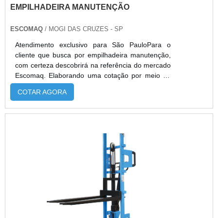
EMPILHADEIRA MANUTENÇÃO
ESCOMAQ
/ MOGI DAS CRUZES - SP
Atendimento exclusivo para São PauloPara o
cliente que busca por empilhadeira manutenção,
com certeza descobrirá na referência do mercado
Escomaq. Elaborando uma cotação por meio da
própria empresa e encontrando a sofisticação,
COTAR AGORA
qualidade e preço justo em um só lugar.Quando a
busca é por empilhadeira manutenção, com os
profissionais da Escomaq receberá proteção com
aumento da produtividade.ALGUNS DETALHES
SOBRE EMPILHADEIRA MANUTENÇÃOHá
muitas maneiras eficientes de demonstrar
competência e excelência em sua área de
atuação. A Escomaq centraliza sua estratégia em
oferecer aos parceiros uma estrutura com:
Escritório de alta qualidade onde são realizadas
as atividades; Desenvolvimento e implantação
constante de ferramentas de gestão da