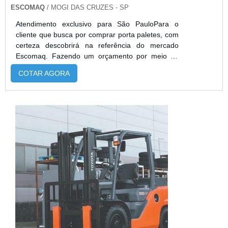
ESCOMAQ
/ MOGI DAS CRUZES - SP
Atendimento exclusivo para São PauloPara o
cliente que busca por comprar porta paletes, com
certeza descobrirá na referência do mercado
Escomaq. Fazendo um orçamento por meio da
própria empresa e achando a melhor em
COTAR AGORA
qualidade e custo benefício. Quando a temática é
comprar porta paletes, com a equipe da Escomaq
alcançará ótima qualidade com aumento da
produtividade.DIFERENCIAIS IMPORTANTES DE
COMPRAR PORTA PALETESHá muitas maneiras
efici...