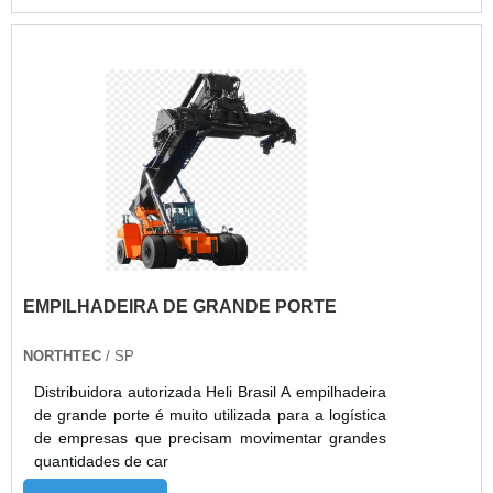
PALETES DE SPCom mais de 12 anos no
segmento de transportes de cargas e
componentes a Vertic Empilhadeiras trabalha com
seriedade e profissionalismo, contando com uma
equipe treinada e técnica que poderá auxiliar os
clientes em todo o processo de compra. A
empresa garante a mais alta eficiência e
qualidade nos serviços de venda, locação,
manutenção e assistência técnica para todos os
clientes. Para saber mais sobre os inúmeras
vantagens que a empresa é capaz de oferecer,
solicite já um orçamento!.
EMPILHADEIRA DE GRANDE PORTE
NORTHTEC
/ SP
Distribuidora autorizada Heli Brasil A empilhadeira
de grande porte é muito utilizada para a logística
de empresas que precisam movimentar grandes
quantidades de car