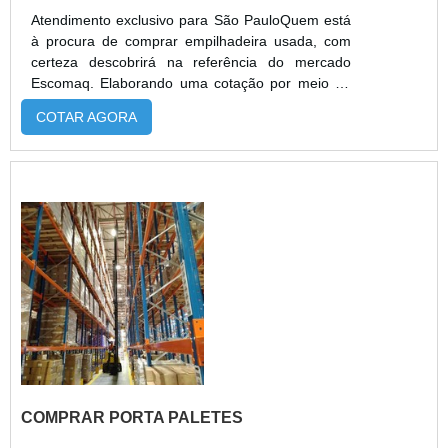
Atendimento exclusivo para São PauloQuem está
à procura de comprar empilhadeira usada, com
certeza descobrirá na referência do mercado
Escomaq. Elaborando uma cotação por meio da
própria empresa e encontrando a sofisticação,
COTAR AGORA
qualidade e preço justo em um só lugar.OUTRAS
INFORMAÇÕES SOBRE COMPRAR
EMPILHADEIRA USADAQuem procura por
comprar empilhadeira em uma empresa
altamente qualificada, descobre a Escomaq. Uma
empresa com alto know-how...
COMPRAR PORTA PALETES