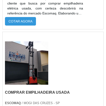
cliente que busca por comprar empilhadeira
elétrica usada, com certeza descobrirá na
referência do mercado Escomaq. Elaborando uma
cotação por meio da própria empresa e
COTAR AGORA
encontrando a sofisticação, qualidade e preço
justo em um só lugar.Quando a questão é
comprar empilhadeira elétrica usada, com os
melhores profissionais da Escomaq obterá ótima
qualidade com redução de custos e despesas de
manut...
COMPRAR EMPILHADEIRA USADA
ESCOMAQ
/ MOGI DAS CRUZES - SP