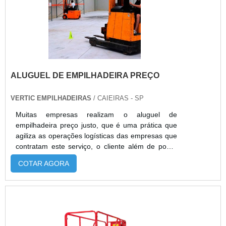
ALUGUEL DE EMPILHADEIRA PREÇO
VERTIC EMPILHADEIRAS
/ CAIEIRAS - SP
Muitas empresas realizam o aluguel de
empilhadeira preço justo, que é uma prática que
agiliza as operações logísticas das empresas que
contratam este serviço, o cliente além de poder
comprar ou alugar empilhadeiras e acessórios,
COTAR AGORA
ele também pode encontrar serviços
diferenciados como:A manutenção agendada do
equipamento;Assistência técnica do aparelho,
caso o mesmo apresente problemas;Entre muitos
outros serviços. Recomendações para encontrar
uma empresa de locaçãoPara realizar o aluguel