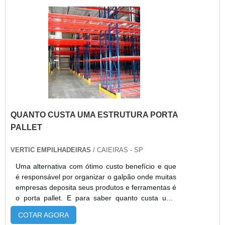
seu orçamento..
segurança nas operações.
QUANTO CUSTA UMA ESTRUTURA PORTA
PALLET
VERTIC EMPILHADEIRAS
/ CAIEIRAS - SP
Uma alternativa com ótimo custo benefício e que
é responsável por organizar o galpão onde muitas
empresas deposita seus produtos e ferramentas é
o porta pallet. E para saber quanto custa uma
estrutura porta pallet é necessário que seja feita
COTAR AGORA
uma ampla pesquisa de mercado. O porta pallet