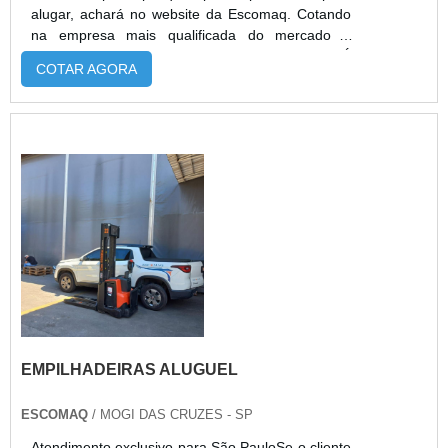
alugar, achará no website da Escomaq. Cotando
na empresa mais qualificada do mercado e
achando a melhor referência em qualidade.É
COTAR AGORA
importante lembrar que o serviço deve sempre
ser prestado por empresas especializadas no
segmento. Esse tipo de cuidado ajuda a garantir a
qualidade e assertividade do serviço, além de
evitar prejuízos com imprev...
EMPILHADEIRAS ALUGUEL
ESCOMAQ
/ MOGI DAS CRUZES - SP
Atendimento exclusivo para São PauloSe o cliente