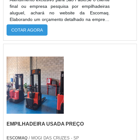
final ou empresa pesquisa por empilhadeiras
aluguel, achará no website da Escomaq.
Elaborando um orçamento detalhado na empresa
mais qualificada do mercado e encontrando a
COTAR AGORA
melhor referência em qualidade.Quando a
questão é empilhadeiras aluguel, com os
profissionais especializados da Escomaq atingirá
eficiência com comprometimento com os
resultados dos clientes.MAIS DETALHES SOBRE
EMPILHAD...
EMPILHADEIRA USADA PREÇO
ESCOMAQ
/ MOGI DAS CRUZES - SP