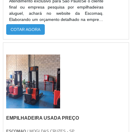
Atendimento exclusivo para São PauloSe o cliente
final ou empresa pesquisa por empilhadeiras
aluguel, achará no website da Escomaq.
Elaborando um orçamento detalhado na empresa
mais qualificada do mercado e encontrando a
COTAR AGORA
melhor referência em qualidade.Quando a
questão é empilhadeiras aluguel, com os
profissionais especializados da Escomaq atingirá
eficiência com comprometimento com os
resultados dos clientes.MAIS DETALHES SOBRE
EMPILHAD...
EMPILHADEIRA USADA PREÇO
ESCOMAQ
/ MOGI DAS CRUZES - SP