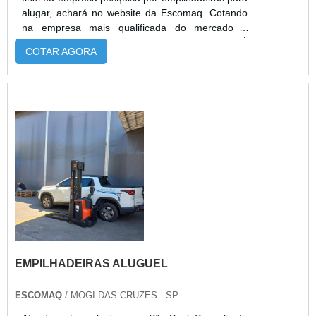
alugar, achará no website da Escomaq. Cotando
na empresa mais qualificada do mercado e
achando a melhor referência em qualidade.É
COTAR AGORA
importante lembrar que o serviço deve sempre
ser prestado por empresas especializadas no
segmento. Esse tipo de cuidado ajuda a garantir a
qualidade e assertividade do serviço, além de
evitar prejuízos com imprev...
EMPILHADEIRAS ALUGUEL
ESCOMAQ
/ MOGI DAS CRUZES - SP