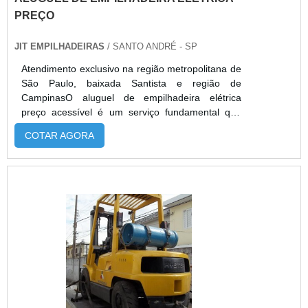
PREÇO
JIT EMPILHADEIRAS
/ SANTO ANDRÉ - SP
Atendimento exclusivo na região metropolitana de
São Paulo, baixada Santista e região de
CampinasO aluguel de empilhadeira elétrica
preço acessível é um serviço fundamental que
possivelmente trará muito benefícios à empresa
COTAR AGORA
contratante, uma vez que vários
empreendimentos transportam diversos
equipamentos o tempo todo. O aluguel evita que
as empresas dependem de grandes somas de
dinheiro em equipamentos e máquinas que serão
utilizadas por um curto período de tempo ou
algumas delas acabam ficando esquecidas num
canto da empresa e duas ou três são utilizadas
continuamente.INFORMAÇÕES ADICIONAIS
SOBRE O PRODUTOAlgumas vantagens do
aluguel de empilhadeira elétrica: A empresa terá a
quantidade certa de equipamentos necessários,