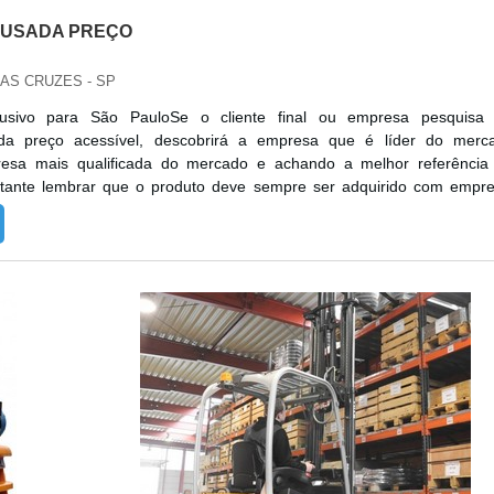
 USADA PREÇO
DAS CRUZES - SP
lusivo para São PauloSe o cliente final ou empresa pesquisa
ada preço acessível, descobrirá a empresa que é líder do merc
esa mais qualificada do mercado e achando a melhor referênci
rtante lembrar que o produto deve sempre ser adquirido com empr
no segmento. Esse tipo de cuidado ajuda a garantir a qualida
ateriais, além de ...