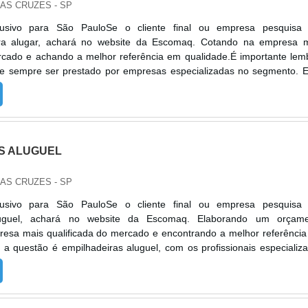
DAS CRUZES - SP
lusivo para São PauloSe o cliente final ou empresa pesquisa
ara alugar, achará no website da Escomaq. Cotando na empresa 
rcado e achando a melhor referência em qualidade.É importante lem
ve sempre ser prestado por empresas especializadas no segmento. 
juda a garantir a qualidade e assertividade do serviço, além de ev
ev...
S ALUGUEL
DAS CRUZES - SP
lusivo para São PauloSe o cliente final ou empresa pesquisa
luguel, achará no website da Escomaq. Elaborando um orçame
resa mais qualificada do mercado e encontrando a melhor referênci
a questão é empilhadeiras aluguel, com os profissionais especializ
rá eficiência com comprometimento com os resultados dos clientes.
 EMPILHAD...