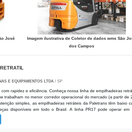
ão José
Imagem ilustrativa de Coletor de dados wms São Jo
dos Campos
 RETRATIL
NAS E EQUIPAMENTOS LTDA
/ SP
com rapidez e eficiência. Conheça nossa linha de empilhadeiras retrá
e trabalham no menor corredor operacional do mercado (a partir de 
enção simples, as empilhadeiras retráteis da Paletrans têm baixo c
eças disponíveis em todo o Brasil. A linha PR17 pode operar em 
rocando a bateria por outra carregada. Para a recarga da bateri
egador para bateria tracionária*. As empilhadeiras retráteis Paletrans