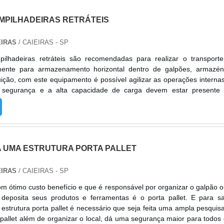
MPILHADEIRAS RETRÁTEIS
EIRAS
/ CAIEIRAS - SP
ilhadeiras retráteis são recomendadas para realizar o transport
lmente para armazenamento horizontal dentro de galpões, armazé
buição, com este equipamento é possível agilizar as operações interna
segurança e a alta capacidade de carga devem estar presente
 empilhadeiras, o modelo retrátil é um dos mais utilizados no merc
levações diferenciadas;Excepcional dirigibilidade;Uma a
nos itens de segurança. Os benefícios da locação para as empre
hadeira é uma maneira de otimizar o tempo de carga e descarga
rar equipamentos novos para realizar esta tarefa é mais simples do qu
 UMA ESTRUTURA PORTA PALLET
ara realizar a locação deste equipamento é necessário ser com
zada, para receber todas as informações necessárias e ainda contar
EIRAS
/ CAIEIRAS - SP
 máquinas. Um técnico da empresa é o responsável por realizar 
aluguel de empilhadeira não é necessário se preocupar com par
om ótimo custo benefício e que é responsável por organizar o galpão 
melhor empresa de locação de empilhadeiras retráteisContando
deposita seus produtos e ferramentas é o porta pallet. E para s
iados ao longo de 12 anos de atuação, a Vertic Empilhadeiras e oferec
estrutura porta pallet é necessário que seja feita uma ampla pesquis
 manutenção de equipamentos à combustão e elétricos. Possuindo
pallet além de organizar o local, dá uma segurança maior para todos