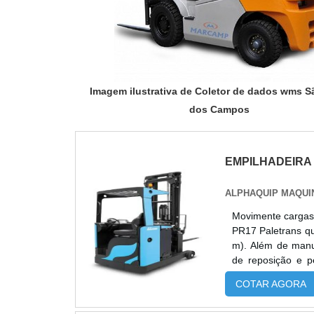
Imagem ilustrativa de Coletor de dados wms S
dos Campos
EMPILHADEIRA
ALPHAQUIP MAQUI
Movimente cargas 
PR17 Paletrans qu
m). Além de manut
de reposição e p
turnos, apenas t
COTAR AGORA
necessário um carr