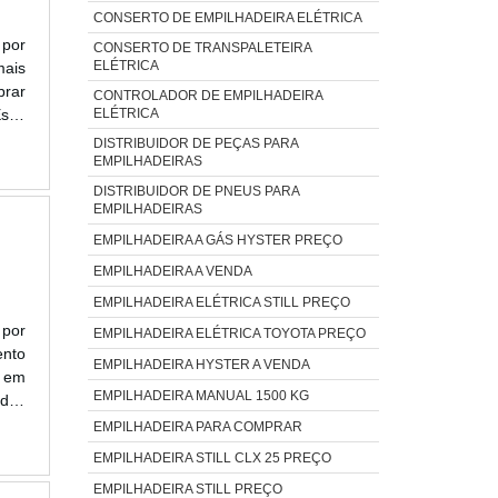
CONSERTO DE EMPILHADEIRA ELÉTRICA
 por
CONSERTO DE TRANSPALETEIRA
ELÉTRICA
mais
brar
CONTROLADOR DE EMPILHADEIRA
Esse
ELÉTRICA
itar
DISTRIBUIDOR DE PEÇAS PARA
EMPILHADEIRAS
DISTRIBUIDOR DE PNEUS PARA
EMPILHADEIRAS
EMPILHADEIRA A GÁS HYSTER PREÇO
EMPILHADEIRA A VENDA
EMPILHADEIRA ELÉTRICA STILL PREÇO
 por
EMPILHADEIRA ELÉTRICA TOYOTA PREÇO
nto
EMPILHADEIRA HYSTER A VENDA
a em
EMPILHADEIRA MANUAL 1500 KG
ados
MAIS
EMPILHADEIRA PARA COMPRAR
EMPILHADEIRA STILL CLX 25 PREÇO
EMPILHADEIRA STILL PREÇO