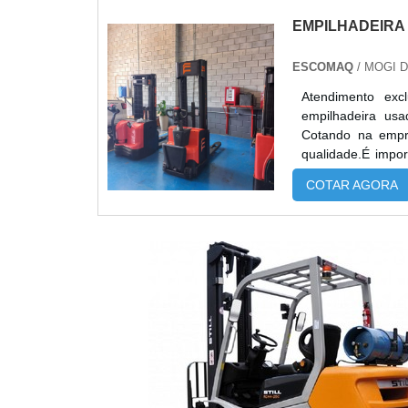
EMPILHADEIRA
ESCOMAQ
/ MOGI 
Atendimento exc
empilhadeira us
Cotando na empr
qualidade.É impo
especializadas 
COTAR AGORA
durabilidade dos m