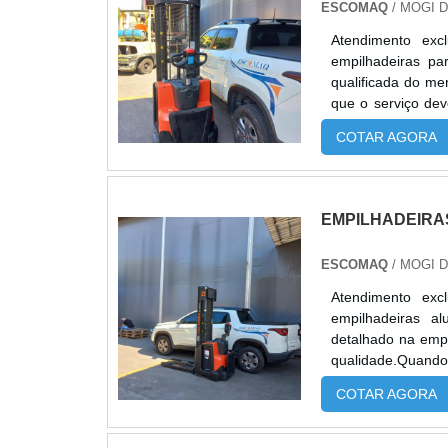
ESCOMAQ
/ MOGI 
Atendimento exc
empilhadeiras p
qualificada do me
que o serviço de
tipo de cuidado a
COTAR AGORA
prejuízos com impr
EMPILHADEIRA
ESCOMAQ
/ MOGI 
Atendimento exc
empilhadeiras a
detalhado na emp
qualidade.Quando 
da Escomaq atingi
COTAR AGORA
DETALHES SOBRE