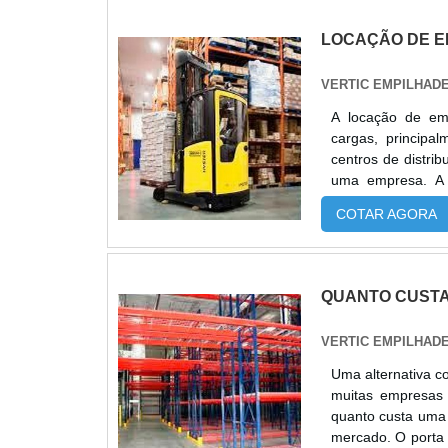
LOCAÇÃO DE E
VERTIC EMPILHAD
A locação de emp
cargas, principa
centros de distri
uma empresa. A 
equipamentos como
COTAR AGORA
pois oferece:E
aceleração;Moder
locação da empil
materiais, encont
QUANTO CUSTA
pode imaginar. P
empresa especiali
VERTIC EMPILHAD
a manutenção das
serviço, com o 
Uma alternativa c
inesperadas. A 
muitas empresas 
serviços diferenc
quanto custa uma 
venda, locação e
mercado. O porta 