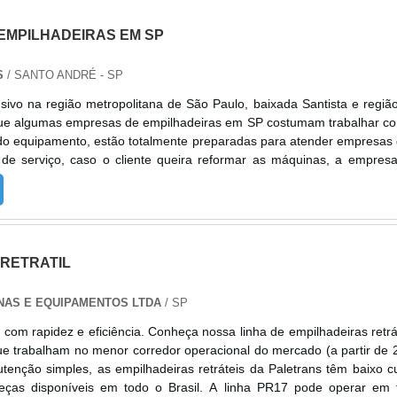
ponta, como baterias tracionárias e locação de empilhadeira elétrica.
pecializado, condições comerciais flexíveis e pós-venda completo.
e ser comprometida com os serviços e inovadora, qualificações possí
EMPILHADEIRAS EM SP
mpresa possuir escritório de alta qualidade onde são realizada
ograma prevencionista de Segurança, Saúde e Meio Ambiente. E
S
/ SANTO ANDRÉ - SP
s a um time com colaboradores proativos e profissionais com v
ea, fecham todo o ciclo de entrega com excelência para toda a carteir
sivo na região metropolitana de São Paulo, baixada Santista e regiã
ue algumas empresas de empilhadeiras em SP costumam trabalhar c
do equipamento, estão totalmente preparadas para atender empresas
 de serviço, caso o cliente queira reformar as máquinas, a empres
e realizar este serviço, os técnicos e profissionais são capacitados 
as situações. VANTAGENS E BENEFÍCIOS DO PRODUTONormalmente
atar uma empresa de aluguel, opta por agilizar as operações logísti
mprar ou alugar empilhadeiras e acessórios, os clientes também p
s diferenciados como manutenção agendada e assistência técnica se
 RETRATIL
idade. Abaixo, é possível verificar quais as vantagens em contar c
usto-benefício; Equipamentos de alta qualidade; O produto pode ser u
NAS E EQUIPAMENTOS LTDA
/ SP
uações; Entre outros.AS MELHORES EMPRESAS DE EMPILHADEIRAS
deiras é uma empresa preocupada em desenvolver produtos e serv
com rapidez e eficiência. Conheça nossa linha de empilhadeiras retrá
ualidade, buscando a excelência nos serviços e o atendimento ao clie
e trabalham no menor corredor operacional do mercado (a partir de 
solucionar quaisquer eventualidades em nossos equipamentos, 
enção simples, as empilhadeiras retráteis da Paletrans têm baixo c
r os processos para minimizar o tempo de parada na oficina. A miss
eças disponíveis em todo o Brasil. A linha PR17 pode operar em 