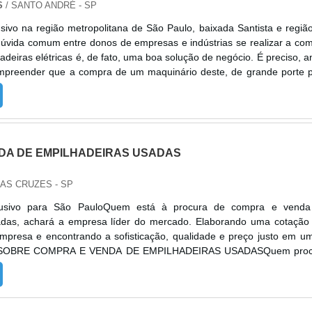
S
/ SANTO ANDRÉ - SP
sivo na região metropolitana de São Paulo, baixada Santista e regiã
vida comum entre donos de empresas e indústrias se realizar a co
deiras elétricas é, de fato, uma boa solução de negócio. É preciso, a
mpreender que a compra de um maquinário deste, de grande porte 
s, envolve questões que devem ser analisadas com cuidado, para
DA DE EMPILHADEIRAS USADAS
DAS CRUZES - SP
lusivo para São PauloQuem está à procura de compra e venda
adas, achará a empresa líder do mercado. Elaborando uma cotação
mpresa e encontrando a sofisticação, qualidade e preço justo em u
 SOBRE COMPRA E VENDA DE EMPILHADEIRAS USADASQuem proc
da de empilhadeiras em uma empresa altamente qualificada, descob
resa com alto know-...