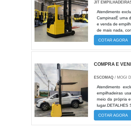
JIT EMPILHADEIRA
Atendimento exclu
CampinasÉ uma dú
e venda de empilha
de mais nada, co
trabalhos pesado
COTAR AGORA
uma dec...
COMPRA E VEN
ESCOMAQ
/ MOGI 
Atendimento exc
empilhadeiras us
meio da própria e
lugar.DETALHES
por compra e ven
COTAR AGORA
Escomaq. Uma emp