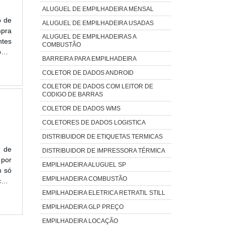
ALUGUEL DE EMPILHADEIRA MENSAL
o de
ALUGUEL DE EMPILHADEIRA USADAS
mpra
ALUGUEL DE EMPILHADEIRAS A
ntes
COMBUSTÃO
para
BARREIRA PARA EMPILHADEIRA
 que
COLETOR DE DADOS ANDROID
COLETOR DE DADOS COM LEITOR DE
CODIGO DE BARRAS
COLETOR DE DADOS WMS
COLETORES DE DADOS LOGISTICA
DISTRIBUIDOR DE ETIQUETAS TERMICAS
 de
DISTRIBUIDOR DE IMPRESSORA TÉRMICA
 por
EMPILHADEIRA ALUGUEL SP
m só
EMPILHADEIRA COMBUSTÃO
ura
re a
EMPILHADEIRA ELETRICA RETRATIL STILL
EMPILHADEIRA GLP PREÇO
EMPILHADEIRA LOCAÇÃO