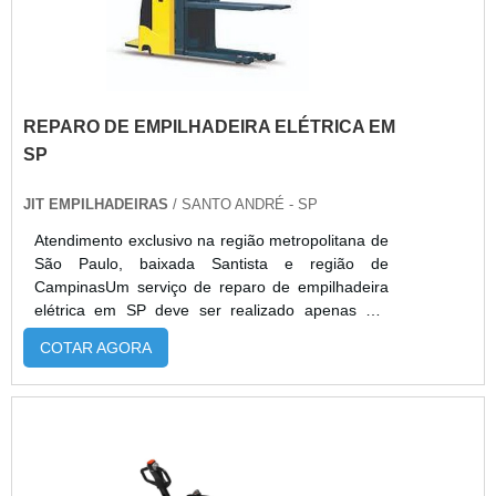
REPARO DE EMPILHADEIRA ELÉTRICA EM
SP
JIT EMPILHADEIRAS
/ SANTO ANDRÉ - SP
Atendimento exclusivo na região metropolitana de
São Paulo, baixada Santista e região de
CampinasUm serviço de reparo de empilhadeira
elétrica em SP deve ser realizado apenas por
empresas especializadas, uma vez que se trata
COTAR AGORA
de um procedimento que tem a principal
finalidade que após o equipamento apresentar
algum problema, volte a funcionar
perfeitamente.Onde são utilizadas as
empilhadeiras elétricas Construção civil; Logística;
Lojas de materiais de construção; Dentre muitos