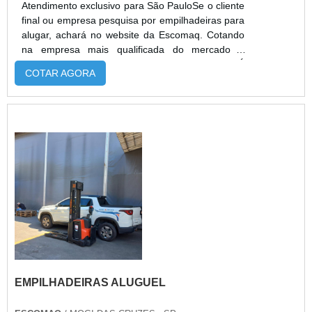
Atendimento exclusivo para São PauloSe o cliente
final ou empresa pesquisa por empilhadeiras para
alugar, achará no website da Escomaq. Cotando
na empresa mais qualificada do mercado e
achando a melhor referência em qualidade.É
COTAR AGORA
importante lembrar que o serviço deve sempre
ser prestado por empresas especializadas no
segmento. Esse tipo de cuidado ajuda a garantir a
qualidade e assertividade do serviço, além de
evitar prejuízos com imprev...
EMPILHADEIRAS ALUGUEL