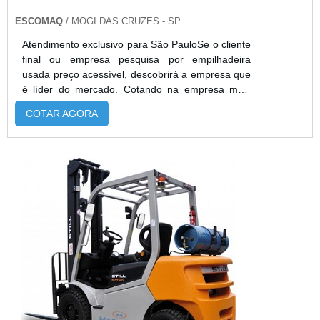
ESCOMAQ
/ MOGI DAS CRUZES - SP
Atendimento exclusivo para São PauloSe o cliente
final ou empresa pesquisa por empilhadeira
usada preço acessível, descobrirá a empresa que
é líder do mercado. Cotando na empresa mais
qualificada do mercado e achando a melhor
COTAR AGORA
referência em qualidade.É importante lembrar que
o produto deve sempre ser adquirido com
empresas especializadas no segmento. Esse tipo
de cuidado ajuda a garantir a qualidade e
durabilidade dos materiais, além de ...