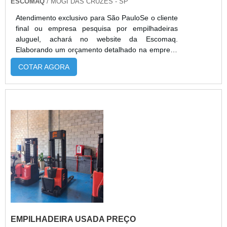
ESCOMAQ
/ MOGI DAS CRUZES - SP
Atendimento exclusivo para São PauloSe o cliente
final ou empresa pesquisa por empilhadeiras
aluguel, achará no website da Escomaq.
Elaborando um orçamento detalhado na empresa
mais qualificada do mercado e encontrando a
COTAR AGORA
melhor referência em qualidade.Quando a
questão é empilhadeiras aluguel, com os
profissionais especializados da Escomaq atingirá
eficiência com comprometimento com os
resultados dos clientes.MAIS DETALHES SOBRE
EMPILHAD...
EMPILHADEIRA USADA PREÇO