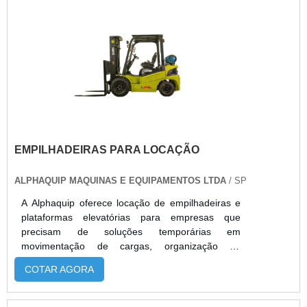
agronegócio e eventos. O serviço garante
flexibilidade, redução de custos, manutenção
preventiva inclusa e suporte técnico
especializado, atendendo demandas sazonais ou
projetos específicos com agilidade e segurança.
EMPILHADEIRAS PARA LOCAÇÃO
ALPHAQUIP MAQUINAS E EQUIPAMENTOS LTDA
/ SP
A Alphaquip oferece locação de empilhadeiras e
plataformas elevatórias para empresas que
precisam de soluções temporárias em
movimentação de cargas, organização de
estoques e operações logísticas. Com frota
COTAR AGORA
moderna e revisada, disponibiliza empilhadeiras
GLP, diesel, elétricas, paletizadas, retráteis e
tesouras elevatórias, ideais para indústrias,