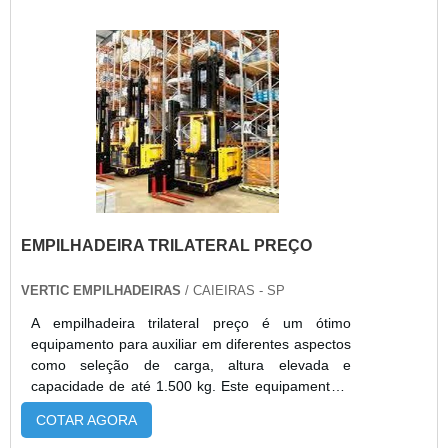
centros logísticos, comércios, construção civil,
agronegócio e eventos. O serviço garante
flexibilidade, redução de custos, manutenção
preventiva inclusa e suporte técnico
especializado, atendendo demandas sazonais ou
projetos específicos com agilidade e segurança.
EMPILHADEIRA TRILATERAL PREÇO
VERTIC EMPILHADEIRAS
/ CAIEIRAS - SP
A empilhadeira trilateral preço é um ótimo
equipamento para auxiliar em diferentes aspectos
como seleção de carga, altura elevada e
capacidade de até 1.500 kg. Este equipamento é
moderno e oferece regeneração de bateria
COTAR AGORA
durante a frenagem. Os mastros duplex e triplex