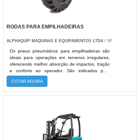
RODAS PARA EMPILHADEIRAS
ALPHAQUIP MAQUINAS E EQUIPAMENTOS LTDA
/ SP
Os pneus pneumáticos para empilhadeiras são
ideais para operações em terrenos irregulares,
oferecendo melhor absorção de impactos, tração
e conforto ao operador. São indicados para
empilhadeiras GLP, elétricas e a combustão,
COTAR AGORA
especialmente em setores como indústria,
logística, construção civil e agronegócio. A
Alphaquip fornece pneus de alta durabilidade,
compatíveis com diversos modelos e aplicações,
com pronta entrega, suporte técnico especializado
e soluções completas para garantir segurança e
desempenho nas operações.