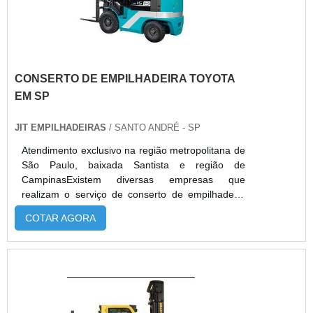
CONSERTO DE EMPILHADEIRA TOYOTA
EM SP
JIT EMPILHADEIRAS
/ SANTO ANDRÉ - SP
Atendimento exclusivo na região metropolitana de
São Paulo, baixada Santista e região de
CampinasExistem diversas empresas que
realizam o serviço de conserto de empilhadeira
toyota em SP, porém é um serviço muito
COTAR AGORA
específico e que deve ser realizado apenas por
empresas especializadas e referência no
serviço.Isso porque, a empilhadeira toyota é uma
máquina de caráter resistente e eficiente, que tem
a principal finalidade de realizar a movimentação
e transporte de cargas em geral. O equipamento
é em geral é utilizado para realizar as seguintes