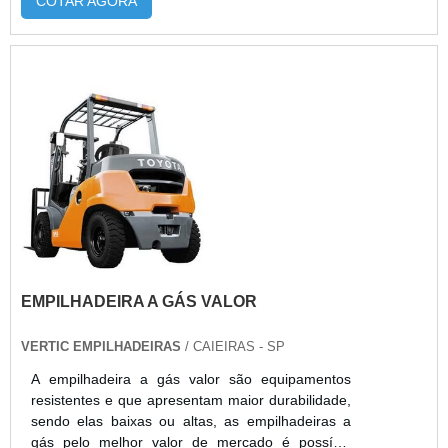
COTAR AGORA
comercialização. Onde utilizar este tipo de
equipamento A empilhadeira mais em conta é
encontrada no mercado de transportes ou
movimentação de carga, possibilitando contatar
um representante e saber o preço deste
equipam...
EMPILHADEIRA A GÁS VALOR
VERTIC EMPILHADEIRAS
/ CAIEIRAS - SP
A empilhadeira a gás valor são equipamentos
resistentes e que apresentam maior durabilidade,
sendo elas baixas ou altas, as empilhadeiras a
gás pelo melhor valor de mercado é possível