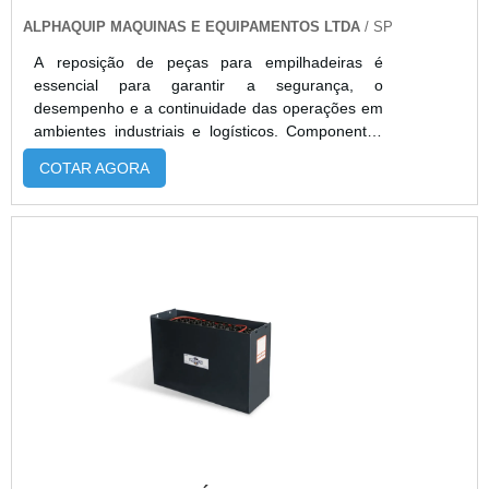
ALPHAQUIP MAQUINAS E EQUIPAMENTOS LTDA
/ SP
A reposição de peças para empilhadeiras é
essencial para garantir a segurança, o
desempenho e a continuidade das operações em
ambientes industriais e logísticos. Componentes
como pneus, freios, baterias, motores e sistemas
COTAR AGORA
hidráulicos devem ser substituídos conforme o
desgaste ou falhas apresentadas, evitando
paradas inesperadas e prolongando a vida útil
dos equipamentos. Empresas com frotas próprias,
oficinas especializadas, locadoras de máquinas e
pequenos empreendedores dependem de peças
confiáveis para manter suas empilhadeiras
operando com eficiência e segurança. A
Alphaquip oferece uma ampla variedade de peças
originais e homologadas das marcas Paletrans,
Clark e outros fabricantes de referência. Com um
estoque diversificado e pronta entrega, além de
suporte técnico especializado, a empresa
assegura o fornecimento da peça correta para