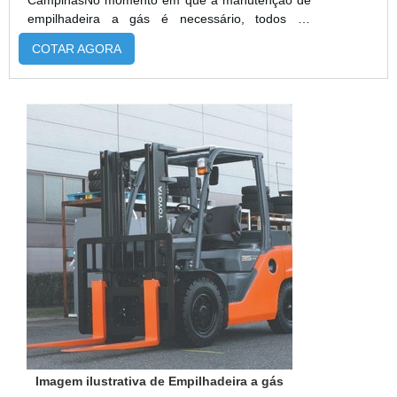
CampinasNo momento em que a manutenção de
empilhadeira a gás é necessário, todos os
componentes da peça são reavaliados e, se for o
COTAR AGORA
caso, deve haver a remoção/substituição dos
mesmos. Em alguns casos, o produto pode ser
reparado instantaneamente, porém, as condutas
mais duradouras e definitivas devem ser primadas
de forma que erros constantes não ve...
Imagem ilustrativa de Empilhadeira a gás