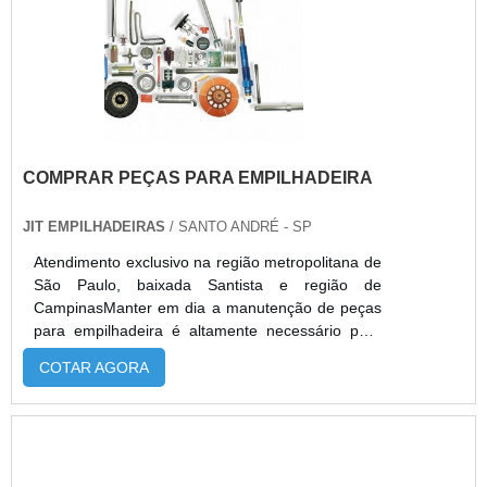
COMPRAR PEÇAS PARA EMPILHADEIRA
JIT EMPILHADEIRAS
/ SANTO ANDRÉ - SP
Atendimento exclusivo na região metropolitana de
São Paulo, baixada Santista e região de
CampinasManter em dia a manutenção de peças
para empilhadeira é altamente necessário para
que o serviço feito com o equipamento consiga
COTAR AGORA
ser executado e concluído. Por isso, comprar
peças para empilhadeira é necessário quando
alguma parte da empilhadeira começa a não
apresentar o total desempenho por conta de uma
danificação em alguma das peças para