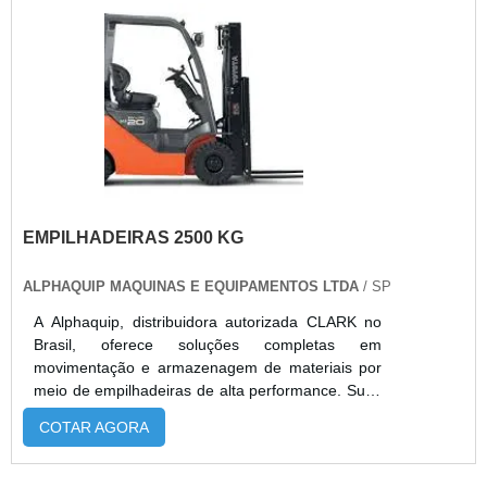
recarga da bateria, é necessário um carregador
para bateria tracionária*. As empilhadeiras
retráteis Paletrans são
EMPILHADEIRAS 2500 KG
ALPHAQUIP MAQUINAS E EQUIPAMENTOS LTDA
/ SP
A Alphaquip, distribuidora autorizada CLARK no
Brasil, oferece soluções completas em
movimentação e armazenagem de materiais por
meio de empilhadeiras de alta performance. Suas
aplicações incluem o transporte interno de cargas
COTAR AGORA
em curtas distâncias dentro de galpões, armazéns
e áreas produtivas, além da elevação e
organização de pallets em estruturas de