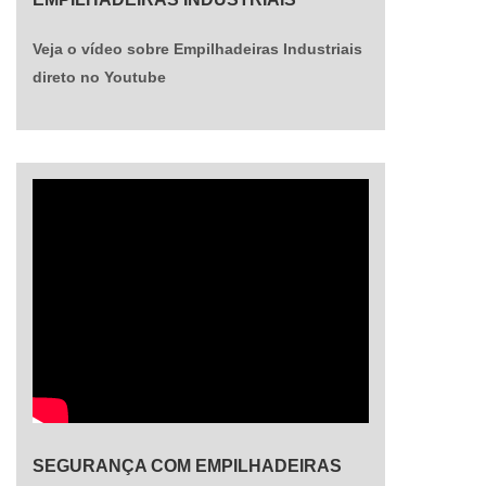
auxiliar no processo de compra ou locação. Onde
encontrar a locação de empilhadeira diáriaPara
Veja o vídeo sobre Empilhadeiras Industriais
encontrar empilhadeiras novas e usadas para
direto no Youtube
otimizar o negócio de muitos trabalhadores,
podem contar com a Vertic Máquinas para
comprar, locar e realizar a manutenção dos
componentes, com profissionais altamente
capacitados a disposição de todos os clientes. A
Vertic está no mercado desde 2006,
apresentando um modelo exclusivo de locação de
empilhadeira e compra.Solicite seu orçamento..
SEGURANÇA COM EMPILHADEIRAS