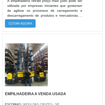
A empilhadeira retrátil preço mais justo pode ser
utilizada por empresas iniciantes que gostariam
de agilizar os processos de carregamento e
descarregamento de produtos e mercadorias, é
possível utilizar as empilhadeiras para guardar
COTAR AGORA
corretamente os paletes nas prateleiras e colunas
verticais.As vantagens deste equipamento A
locação ou compra da empilhadeira é
recomendada para empresas que desejam
automatizar os serviços na linha de pro...
EMPILHADEIRA A VENDA USADA
ESCOMAQ
/ MOGI DAS CRUZES - SP