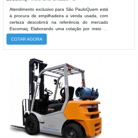
Atendimento exclusivo para São PauloQuem está
à procura de empilhadeira a venda usada, com
certeza descobrirá na referência do mercado
Escomaq. Elaborando uma cotação por meio da
própria empresa e encontrando a sofisticação,
COTAR AGORA
qualidade e preço justo em um só lugar.MAIS
INFORMAÇÕES SOBRE EMPILHADEIRA A
VENDA USADASe alguém procurar por
empilhadeira a venda usada em uma empresa
segura, descobre o site da Escomaq. Com grande
expressão de me...