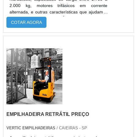
2.000 kg, motores trifásicos em corrente
alternada, e outras características que ajudam e
beneficiam o comprados. É possível utilizar este
COTAR AGORA
aparelho em pequenos armazéns, galpões de
estoque, centros de distribuição e serviços
logísticos. Este equipamento não só auxilia no
trabalho cotidiano, mas também gera economia
para a empresa. Os benefícios na uti...
EMPILHADEIRA RETRÁTIL PREÇO
VERTIC EMPILHADEIRAS
/ CAIEIRAS - SP